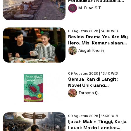
Pendidikan: Ngupapira
Kearifan Lokal hingga
M. Fuad S.T.
Aksi Nyata yang
Selangkah Mendahului
09 Agustus 2026 | 14:00 WIB
Review Drama You Are My
Hero, Misi Kemanusiaan
dan Perjalanan Asmara
Aisyah Khurin
09 Agustus 2026 | 13:40 WIB
Semua Ikan di Langit:
Novel Unik yang
Mengajak Merenungi Arti
Tarassa Q.
Kehidupan
09 Agustus 2026 | 13:30 WIB
Ijazah Makin Tinggi, Kerja
Layak Makin Langka: