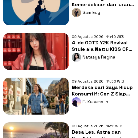
Kemerdekaan dan Iuran
Besar yang
Sam Edy
Memberatkan Warga
09 Agustus 2026 | 14:40 WIB
4 Ide OOTD Y2K Revival
Style ala Natty KISS OF
LIFE, Timeless dan
Natasya Regina
Stylish!
09 Agustus 2026 | 14:30 WIB
Merdeka dari Gaya Hidup
Konsumtif: Gen Z Siap
Tinggalkan Budaya
E. Kusuma .n
Checkout?
09 Agustus 2026 | 14:11 WIB
Desa Les, Astra dan