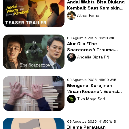
Andai Waktu Bisa Diulang
Kembali: Saat Kemiskinan
Merampas Kebebasan
Athar Farha
Cinta
09 Agustus 2026 | 15:10 WIB
Alur Gila 'The
Scarecrow': Trauma
Lama, Pembunuh
Angelia Cipta RN
Berantai dan Misteri
Gelap
09 Agustus 2026 | 15:00 WIB
Mengenal Kerajinan
'Anam Kepang', Esensi
Edukatif yang Mati
Tika Maya Sari
Ditelan Zaman
09 Agustus 2026 | 14:50 WIB
Dilema Perayaan