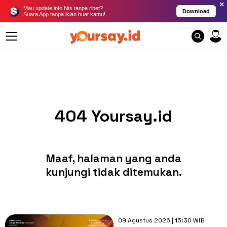
×
Mau update info hits tanpa ribet?
Download
Suara App tanpa iklan buat kamu!
404 Yoursay.id
Maaf, halaman yang anda
kunjungi tidak ditemukan.
09 Agustus 2026 | 15:30 WIB