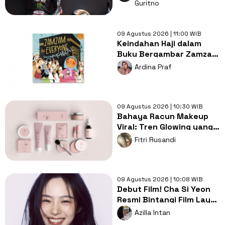
Kesulitan
Guritno
09 Agustus 2026 | 11:00 WIB
Keindahan Haji dalam
Buku Bergambar Zamzam
for Everyone
Ardina Praf
09 Agustus 2026 | 10:30 WIB
Bahaya Racun Makeup
Viral: Tren Glowing yang
Merusak Kulit Wajah
Fitri Rusandi
09 Agustus 2026 | 10:08 WIB
Debut Film! Cha Si Yeon
Resmi Bintangi Film Layar
Lebar The Pinnacle
Azilla Intan