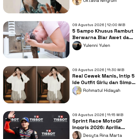
Oktavia Ningrum
09 Agustus 2026 | 12:00 WIB
5 Sampo Khusus Rambut
Berwarna Biar Awet dan
Tahan Lama
Yulenni Yulen
09 Agustus 2026 | 11:30 WIB
Real Cewek Manis, Intip 5
Ide Outfit Girly dan Simpel
ala Chae SooBin!
Rohmatul Hidayah
09 Agustus 2026 | 11:15 WIB
Sprint Race MotoGP
Inggris 2026: Aprilia
Tampil Dominan, Ducati
Desyta Rina Marta