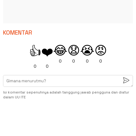
KOMENTAR
😂
😧
😭
😡
👍
❤️
0
0
0
0
0
0
Isi komentar sepenuhnya adalah tanggung jawab pengguna dan diatur
dalam UU ITE