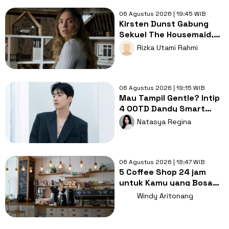
06 Agustus 2026 | 19:45 WIB
Kirsten Dunst Gabung
Sekuel The Housemaid,
Intip Sinopsis dan Jadwal
Rizka Utami Rahmi
Tayang
06 Agustus 2026 | 19:15 WIB
Mau Tampil Gentle? Intip
4 OOTD Dandy Smart
Casual ala Kang Hoon
Natasya Regina
06 Agustus 2026 | 18:47 WIB
5 Coffee Shop 24 jam
untuk Kamu yang Bosan
Nugas di Kos
Windy Aritonang