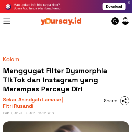
×
Mau update info hits tanpa ribet?
Download
Suara App tanpa iklan buat kamu!
Kolom
Menggugat Filter Dysmorphia
TikTok dan Instagram yang
Merampas Percaya Diri
Sekar Anindyah Lamase |
Share:
Fitri Rusandi
Rabu, 08 Juli 2026 | 14:15 WIB