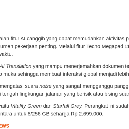
n fitur AI canggih yang dapat memudahkan aktivitas pek
men pekerjaan penting. Melalui fitur Tecno Megapad 1
waktu.
AI Translation
yang mampu menerjemahkan dokumen teks se
p muka sehingga membuat interaksi global menjadi lebih
mengatasi suara
noise
yang sangat mengganggu panggilan
 tengah lingkungan jalanan yang berisik atau bising su
yaitu
Vitality Green
dan
Starfall Grey.
Perangkat ini sudah
entara untuk 8/256 GB seharga Rp 2.699.000.
EWS