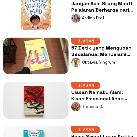
Jangan Asal Bilang Maaf!
Pelajaran Berharga dari
"I'm Sorry You Got Mad"
Ardina Praf
ULASAN
57 Detik yang Mengubah
Segalanya: Menyelami
Tragedi di Novel Ken
Oktavia Ningrum
Terate
ULASAN
Ulasan Namaku Alam:
Kisah Emosional Anak
Korban Stigma Politik
Tarassa Q.
Orde Baru
ULASAN
Home Sweet Loan: Ketika