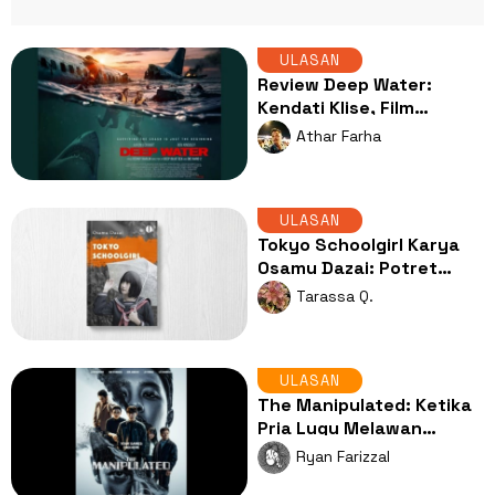
ULASAN
Review Deep Water:
Kendati Klise, Film
Serangan Hiu Selalu Seru
Athar Farha
Ditonton!
ULASAN
Tokyo Schoolgirl Karya
Osamu Dazai: Potret
Kecemasan Remaja yang
Tarassa Q.
Mengusik
ULASAN
The Manipulated: Ketika
Pria Lugu Melawan
Konspirasi Kejam, Penuh
Ryan Farizzal
Aksi dan Kritik Sosial