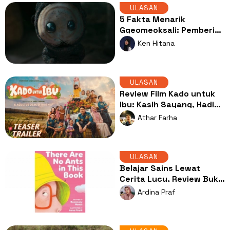
ULASAN
5 Fakta Menarik
Ggeomeoksali: Pemberi
Warna di Tengah
Ken Hitana
Gelapnya Drama The
East Palace
ULASAN
Review Film Kado untuk
Ibu: Kasih Sayang, Hadiah
Terbaik untuk Orang Tua
Athar Farha
ULASAN
Belajar Sains Lewat
Cerita Lucu, Review Buku
There Are No Ants in This
Ardina Praf
Book