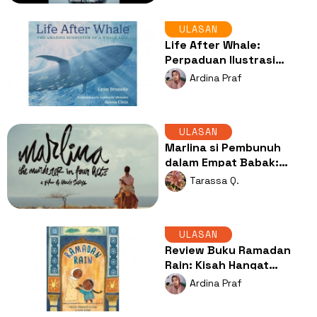
ULASAN
Life After Whale:
Perpaduan Ilustrasi
Spektakuler dan Sains
Ardina Praf
yang Memikat
ULASAN
Marlina si Pembunuh
dalam Empat Babak:
Perlawanan Perempuan
Tarassa Q.
di Tengah Sunyinya
Sumba
ULASAN
Review Buku Ramadan
Rain: Kisah Hangat
tentang Doa, Syukur, dan
Ardina Praf
Cinta Keluarga di Balik
Hujan