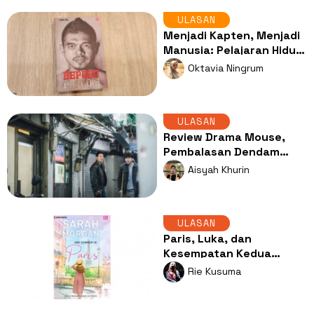
ULASAN
Menjadi Kapten, Menjadi
Manusia: Pelajaran Hidup
dari Memoar 'BEPE20:
Oktavia Ningrum
Pride'
ULASAN
Review Drama Mouse,
Pembalasan Dendam
yang Menguak Sisi Kelam
Aisyah Khurin
Manusia
ULASAN
Paris, Luka, dan
Kesempatan Kedua
dalam Satu Musim Panas
Rie Kusuma
di Paris