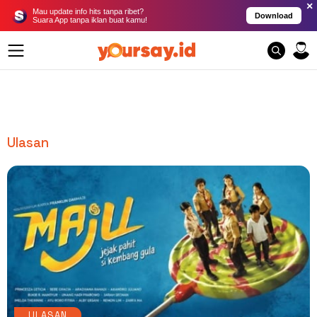
×
Mau update info hits tanpa ribet?
Download
Suara App tanpa iklan buat kamu!
Ulasan
ULASAN