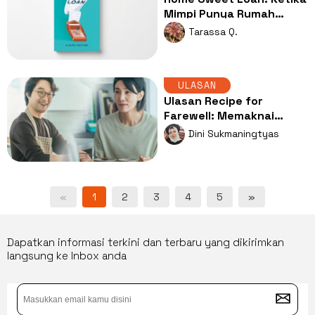
Mimpi Punya Rumah
Berhadapan dengan
Tarassa Q.
Realita Hidup
ULASAN
Ulasan Recipe for
Farewell: Memaknai
Perpisahan Lewat
Dini Sukmaningtyas
Sepiring Masakan
«
1
2
3
4
5
»
Dapatkan informasi terkini dan terbaru yang dikirimkan
langsung ke Inbox anda