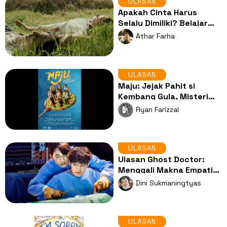
ULASAN
Apakah Cinta Harus
Selalu Dimiliki? Belajar
Memahami Manusia
Athar Farha
Lewat Keindahan Call Me
by Your Name
ULASAN
Maju: Jejak Pahit si
Kembang Gula, Misteri
Hilangnya Keturunan
Ryan Farizzal
Terakhir
ULASAN
Ulasan Ghost Doctor:
Menggali Makna Empati
dan Kemanusiaan di
Dini Sukmaningtyas
Dunia Medis
ULASAN