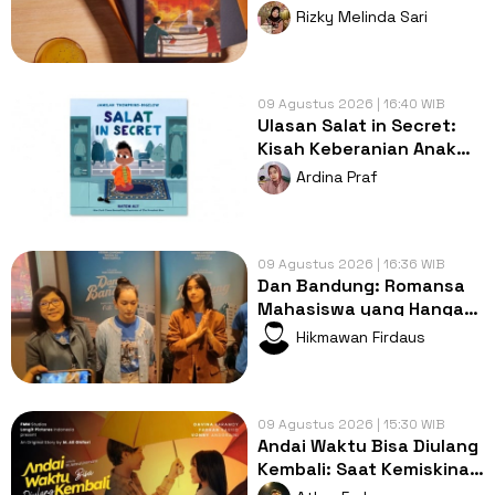
Tangan Ibu dan Camer
Rizky Melinda Sari
09 Agustus 2026 | 16:40 WIB
Ulasan Salat in Secret:
Kisah Keberanian Anak
Muslim yang
Ardina Praf
Menginspirasi
09 Agustus 2026 | 16:36 WIB
Dan Bandung: Romansa
Mahasiswa yang Hangat
dengan Bumbu
Hikmawan Firdaus
Persahabatan yang
Kental
09 Agustus 2026 | 15:30 WIB
Andai Waktu Bisa Diulang
Kembali: Saat Kemiskinan
Merampas Kebebasan