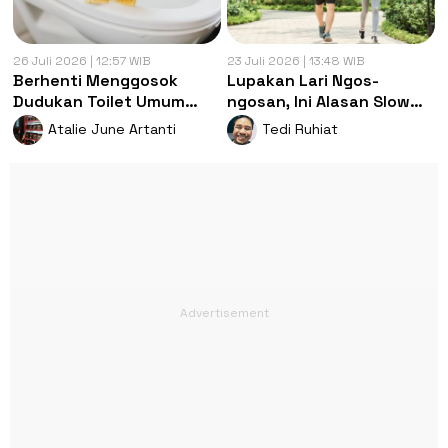
26 Juli 2026 | 12:57 WIB
23 Juli 2026 | 13:48 WIB
Berhenti Menggosok
Lupakan Lari Ngos-
Dudukan Toilet Umum
ngosan, Ini Alasan Slow
dengan Tisu, Ini Cara
Jogging Lebih Efektif
Atalie June Artanti
Tedi Ruhiat
Membersihkan yang
Bakar Lemak
Benar