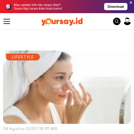
×
Mau update info hits tanpa ribet?
Download
Suara App tanpa iklan buat kamu!
LIFESTYLE
09 Agustus 2026 | 18:35 WIB