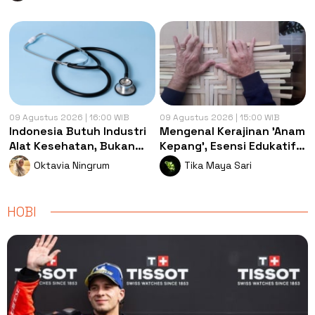
09 Agustus 2026 | 16:00 WIB
09 Agustus 2026 | 15:00 WIB
Indonesia Butuh Industri
Mengenal Kerajinan 'Anam
Alat Kesehatan, Bukan
Kepang', Esensi Edukatif
Sekadar Pasar Impor
yang Mati Ditelan Zaman
Oktavia Ningrum
Tika Maya Sari
HOBI