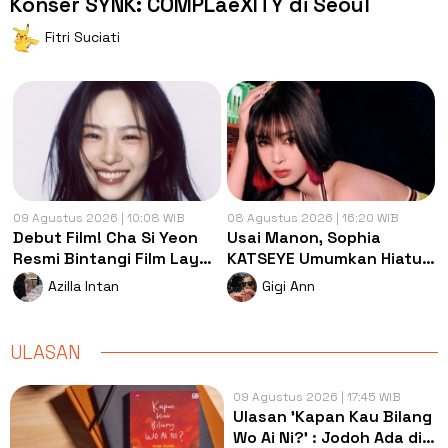
Konser SYNK: COMPLaeXITY di Seoul
Fitri Suciati
09 Agustus 2026 | 10:08 WIB
08 Agustus 2026 | 16:20 WIB
Debut Film! Cha Si Yeon
Usai Manon, Sophia
Resmi Bintangi Film Layar
KATSEYE Umumkan Hiatus
Lebar The Pinnacle
Grup Demi Kesehatan
Azilla Intan
Gigi Ann
Mental
ULASAN
09 Agustus 2026 | 17:45 WIB
Ulasan 'Kapan Kau Bilang
Wo Ai Ni?' : Jodoh Ada di