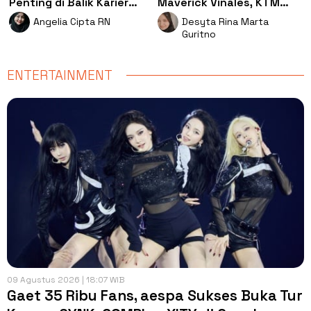
Penting di Balik Karier
Maverick Vinales, KTM
Lionel Messi
Bakal Dibenci Pembalap
Angelia Cipta RN
Desyta Rina Marta
MotoGP?
Guritno
ENTERTAINMENT
09 Agustus 2026 | 18:07 WIB
Gaet 35 Ribu Fans, aespa Sukses Buka Tur