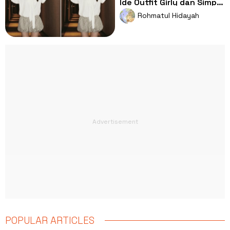
Ide Outfit Girly dan Simpel
ala Chae SooBin!
Rohmatul Hidayah
POPULAR ARTICLES