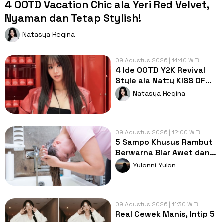
4 OOTD Vacation Chic ala Yeri Red Velvet,
Nyaman dan Tetap Stylish!
Natasya Regina
09 Agustus 2026 | 14:40 WIB
4 Ide OOTD Y2K Revival
Style ala Natty KISS OF
LIFE, Timeless dan
Natasya Regina
Stylish!
09 Agustus 2026 | 12:00 WIB
5 Sampo Khusus Rambut
Berwarna Biar Awet dan
Tahan Lama
Yulenni Yulen
09 Agustus 2026 | 11:30 WIB
Real Cewek Manis, Intip 5