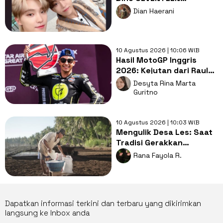
Umumkan Tanggal Resmi
Dian Haerani
Wajib Militer
10 Agustus 2026 | 10:06 WIB
Hasil MotoGP Inggris
2026: Kejutan dari Raul
Fernandez yang Lama
Desyta Rina Marta
Menghilang
Guritno
10 Agustus 2026 | 10:03 WIB
Mengulik Desa Les: Saat
Tradisi Gerakkan
Ekonomi, Anak Muda Siap
Rana Fayola R.
Warisi?
Dapatkan informasi terkini dan terbaru yang dikirimkan
langsung ke Inbox anda