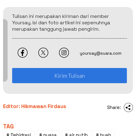
Tulisan ini merupakan kiriman dari member
Yoursay. Isi dan foto artikel ini sepenuhnya
merupakan tanggung jawab pengirim.
yoursay@suara.com
Kirim Tulisan
Editor: Hikmawan Firdaus
Share:
TAG
# Dehidrasi
# puasa
# air putih
# buah