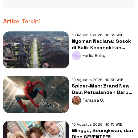
Artikel Terkini
10 Agustus 2026 | 10:32 WIB
Nyoman Nadiana: Sosok
di Balik Kebangkitan
Garam Tradisional Bali
Fadia Bulky
yang Tembus Pasar
Modern
10 Agustus 2026 | 10:30 WIB
Spider-Man: Brand New
Day, Petualangan Baru
Peter Parker Setelah No
Tarassa Q.
Way Home
10 Agustus 2026 | 10:15 WIB
Mingyu, Seungkwan, dan
Dino SEVENTEEN