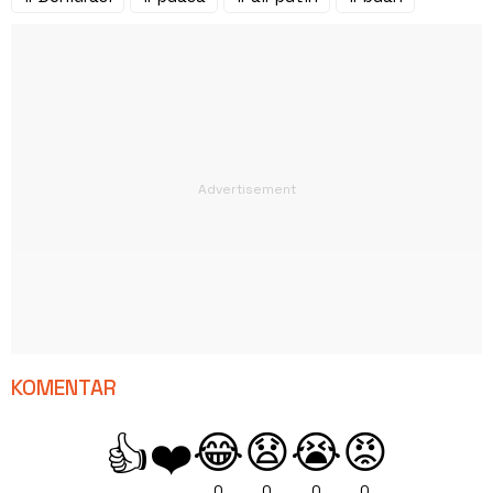
KOMENTAR
😂
😧
😭
😡
👍
❤️
0
0
0
0