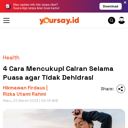
×
Mau update info hits tanpa ribet?
Download
Suara App tanpa iklan buat kamu!
Health
4 Cara Mencukupi Cairan Selama
Puasa agar Tidak Dehidrasi
Hikmawan Firdaus |
Share:
Rizka Utami Rahmi
Rabu, 22 Maret 2023 | 08:03 WIB