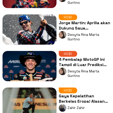
Kompetitif
Guritno
HOBI
Jorge Martin: Aprilia akan
Dukung Saya
Sepenuhnya Demi Gelar
Desyta Rina Marta
Juara Dunia
Guritno
HOBI
4 Pembalap MotoGP Ini
Tampil di Luar Prediksi
pada Paruh Pertama
Desyta Rina Marta
Musim 2026
Guritno
HOBI
Gaya Kepelatihan
Berkelas Eropa! Alasan
Mengejutkan John
Zahir Zahir
Herdman Nonton Timnas