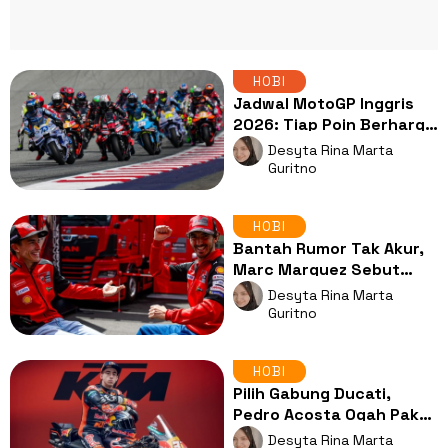
HOBI
Jadwal MotoGP Inggris
2026: Tiap Poin Berharga
untuk Raih Gelar Juara
Desyta Rina Marta
Dunia
Guritno
HOBI
Bantah Rumor Tak Akur,
Marc Marquez Sebut
Pecco Bagnaia Rekan
Desyta Rina Marta
yang Baik
Guritno
HOBI
Pilih Gabung Ducati,
Pedro Acosta Ogah Pakai
Motor KTM yang Tak
Desyta Rina Marta