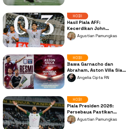
dari Tribun Penonton
HOBI
Hasil Piala AFF:
Kecerdikan John
Herdman Antar Indonesia
Agustian Pamungkas
Libas Timor Leste
HOBI
Bawa Garnacho dan
Abraham, Aston Villa Siap
Uji Mental Indonesia All
Angelia Cipta RN
Stars
HOBI
Piala Presiden 2026:
Persebaya Pastikan
Tiket Semifinal usai
Agustian Pamungkas
Tekuk PSMS