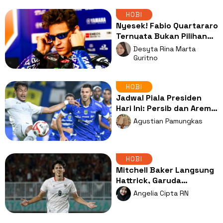
HOBI
Nyesek! Fabio Quartararo
Ternyata Bukan Pilihan
Utama Honda untuk
Desyta Rina Marta
Direkrut
Guritno
HOBI
Jadwal Piala Presiden
Hari Ini: Persib dan Arema
Jalani Laga Penentu
Agustian Pamungkas
HOBI
Mitchell Baker Langsung
Hattrick, Garuda
Temukan Predator Kotak
Angelia Cipta RN
Penalti