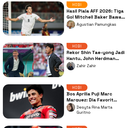
HOBI
Hasil Piala AFF 2026: Tiga
Gol Mitchell Baker Bawa
Indonesia Hajar Kamboja
Agustian Pamungkas
HOBI
Rekor Shin Tae-yong Jadi
Hantu, John Herdman
Dituntut Buktikan
Zahir Zahir
Kualitas di ASEAN Cup
HOBI
Bos Aprilia Puji Marc
Marquez: Dia Favorit
Juara Dunia Musim Ini
Desyta Rina Marta
Guritno