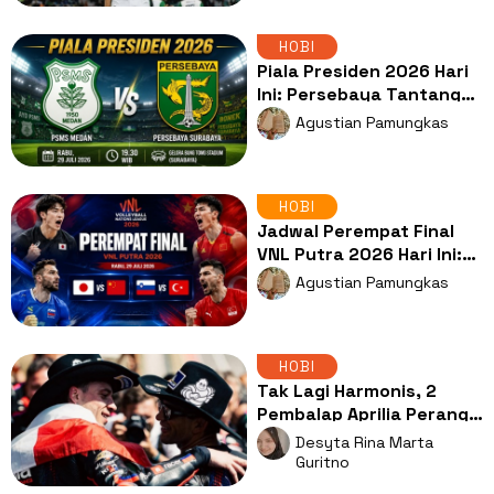
HOBI
Piala Presiden 2026 Hari
Ini: Persebaya Tantang
PSMS demi Tiket
Agustian Pamungkas
Semifinal
HOBI
Jadwal Perempat Final
VNL Putra 2026 Hari Ini:
Jepang Hadapi China,
Agustian Pamungkas
Slovenia Ditantang Turki!
HOBI
Tak Lagi Harmonis, 2
Pembalap Aprilia Perang
Dingin Sejak GP Hungaria
Desyta Rina Marta
Guritno