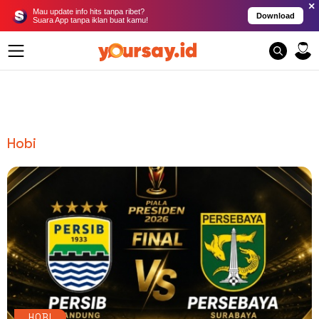
×
Mau update info hits tanpa ribet?
Download
Suara App tanpa iklan buat kamu!
Hobi
HOBI