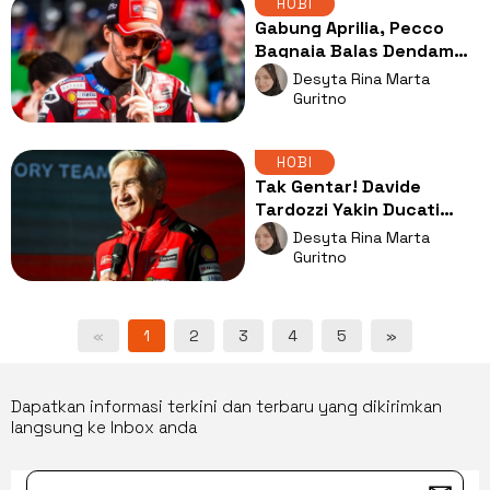
HOBI
Gabung Aprilia, Pecco
Bagnaia Balas Dendam
pada Marc Marquez dan
Desyta Rina Marta
Ducati?
Guritno
HOBI
Tak Gentar! Davide
Tardozzi Yakin Ducati
Bisa Raih Gelar Juara
Desyta Rina Marta
Dunia
Guritno
«
1
2
3
4
5
»
Dapatkan informasi terkini dan terbaru yang dikirimkan
langsung ke Inbox anda