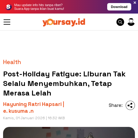
×
Mau update info hits tanpa ribet?
Download
Suara App tanpa iklan buat kamu!
Health
Post-Holiday Fatigue: Liburan Tak
Selalu Menyembuhkan, Tetap
Merasa Lelah
Hayuning Ratri Hapsari |
Share:
e. kusuma .n
Kamis, 01 Januari 2026 | 16:32 WIB