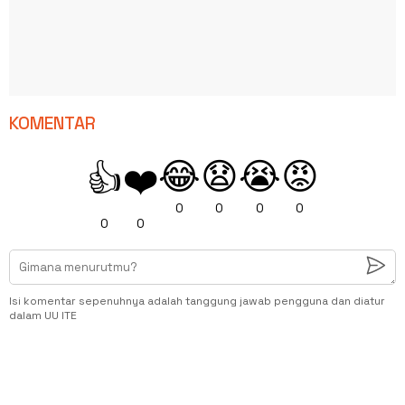
KOMENTAR
😂
😧
😭
😡
👍
❤️
0
0
0
0
0
0
Isi komentar sepenuhnya adalah tanggung jawab pengguna dan diatur
dalam UU ITE