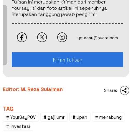
Tulisan ini merupakan kiriman dari member
Yoursay. Isi dan foto artikel ini sepenuhnya
merupakan tanggung jawab pengirim.
yoursay@suara.com
Kirim Tulisan
Editor: M. Reza Sulaiman
Share:
TAG
# YourSayPOV
# gaji umr
# upah
# menabung
# investasi