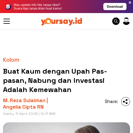
×
Mau update info hits tanpa ribet?
Download
Suara App tanpa iklan buat kamu!
Kolom
Buat Kaum dengan Upah Pas-
pasan, Nabung dan Investasi
Adalah Kemewahan
M. Reza Sulaiman |
Share:
Angelia Cipta RN
Sabtu, 11 April 2026 | 10:11 WIB