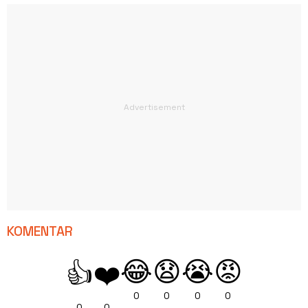
KOMENTAR
😂
😧
😭
😡
👍
❤️
0
0
0
0
0
0