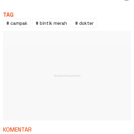
TAG
# campak
# bintik merah
# dokter
KOMENTAR