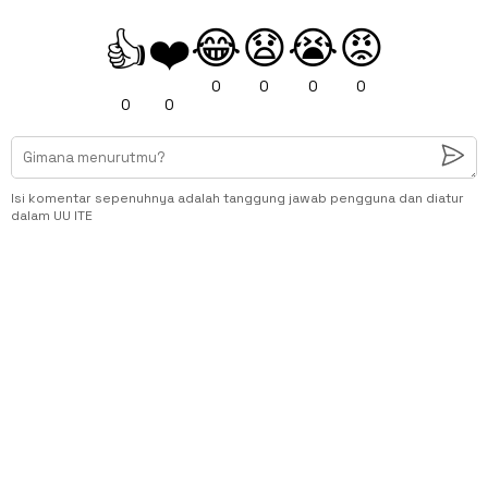
😂
😧
😭
😡
👍
❤️
0
0
0
0
0
0
Isi komentar sepenuhnya adalah tanggung jawab pengguna dan diatur
dalam UU ITE