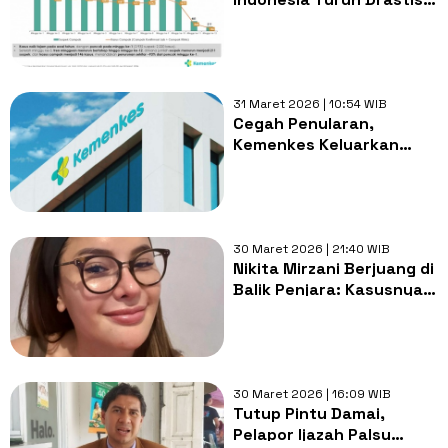
93 Persen Sejak Awal
Tahun 2026
31 Maret 2026 | 10:54 WIB
Cegah Penularan,
Kemenkes Keluarkan
Aturan Baru
Kewaspadaan Campak di
RS
30 Maret 2026 | 21:40 WIB
Nikita Mirzani Berjuang di
Balik Penjara: Kasusnya
di MA Ternyata Bukan
Pemerasan, Tapi ITE?
30 Maret 2026 | 16:09 WIB
Tutup Pintu Damai,
Pelapor Ijazah Palsu