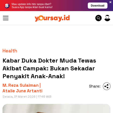
×
Mau update info hits tanpa ribet?
Download
Suara App tanpa iklan buat kamu!
Health
Kabar Duka Dokter Muda Tewas
Akibat Campak: Bukan Sekadar
Penyakit Anak-Anak!
M. Reza Sulaiman |
Share:
Atalie June Artanti
Selasa, 31 Maret 2026 | 17:46 WIB