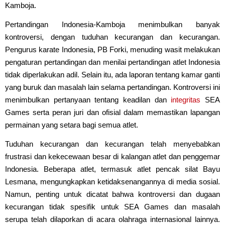
Kamboja.
Pertandingan Indonesia-Kamboja menimbulkan banyak
kontroversi, dengan tuduhan kecurangan dan kecurangan.
Pengurus karate Indonesia, PB Forki, menuding wasit melakukan
pengaturan pertandingan dan menilai pertandingan atlet Indonesia
tidak diperlakukan adil. Selain itu, ada laporan tentang kamar ganti
yang buruk dan masalah lain selama pertandingan. Kontroversi ini
menimbulkan pertanyaan tentang keadilan dan
integritas
SEA
Games serta peran juri dan ofisial dalam memastikan lapangan
permainan yang setara bagi semua atlet.
Tuduhan kecurangan dan kecurangan telah menyebabkan
frustrasi dan kekecewaan besar di kalangan atlet dan penggemar
Indonesia. Beberapa atlet, termasuk atlet pencak silat Bayu
Lesmana, mengungkapkan ketidaksenangannya di media sosial.
Namun, penting untuk dicatat bahwa kontroversi dan dugaan
kecurangan tidak spesifik untuk SEA Games dan masalah
serupa telah dilaporkan di acara olahraga internasional lainnya.