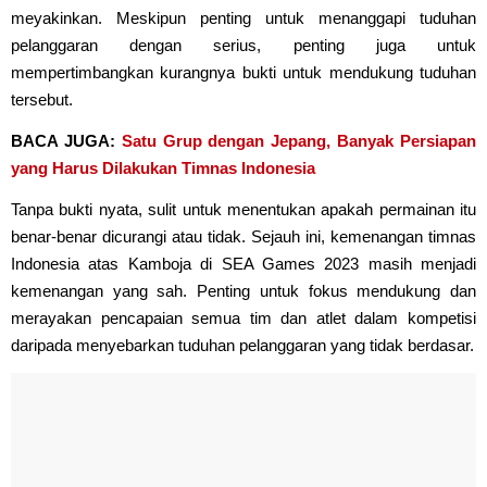
meyakinkan. Meskipun penting untuk menanggapi tuduhan
pelanggaran dengan serius, penting juga untuk
mempertimbangkan kurangnya bukti untuk mendukung tuduhan
tersebut.
BACA JUGA:
Satu Grup dengan Jepang, Banyak Persiapan
yang Harus Dilakukan Timnas Indonesia
Tanpa bukti nyata, sulit untuk menentukan apakah permainan itu
benar-benar dicurangi atau tidak. Sejauh ini, kemenangan timnas
Indonesia atas Kamboja di SEA Games 2023 masih menjadi
kemenangan yang sah. Penting untuk fokus mendukung dan
merayakan pencapaian semua tim dan atlet dalam kompetisi
daripada menyebarkan tuduhan pelanggaran yang tidak berdasar.