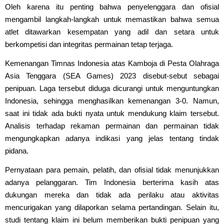
Oleh karena itu penting bahwa penyelenggara dan ofisial
mengambil langkah-langkah untuk memastikan bahwa semua
atlet ditawarkan kesempatan yang adil dan setara untuk
berkompetisi dan integritas permainan tetap terjaga.
Kemenangan Timnas Indonesia atas Kamboja di Pesta Olahraga
Asia Tenggara (SEA Games) 2023 disebut-sebut sebagai
penipuan. Laga tersebut diduga dicurangi untuk menguntungkan
Indonesia, sehingga menghasilkan kemenangan 3-0. Namun,
saat ini tidak ada bukti nyata untuk mendukung klaim tersebut.
Analisis terhadap rekaman permainan dan permainan tidak
mengungkapkan adanya indikasi yang jelas tentang tindak
pidana.
Pernyataan para pemain, pelatih, dan ofisial tidak menunjukkan
adanya pelanggaran. Tim Indonesia berterima kasih atas
dukungan mereka dan tidak ada perilaku atau aktivitas
mencurigakan yang dilaporkan selama pertandingan. Selain itu,
studi tentang klaim ini belum memberikan bukti penipuan yang