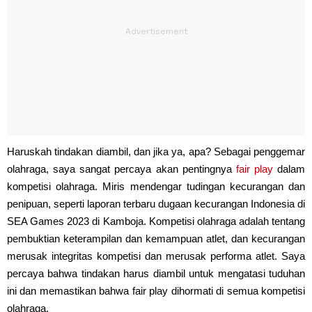
Haruskah tindakan diambil, dan jika ya, apa? Sebagai penggemar
olahraga, saya sangat percaya akan pentingnya
fair play
dalam
kompetisi olahraga. Miris mendengar tudingan kecurangan dan
penipuan, seperti laporan terbaru dugaan kecurangan Indonesia di
SEA Games 2023 di Kamboja. Kompetisi olahraga adalah tentang
pembuktian keterampilan dan kemampuan atlet, dan kecurangan
merusak integritas kompetisi dan merusak performa atlet. Saya
percaya bahwa tindakan harus diambil untuk mengatasi tuduhan
ini dan memastikan bahwa fair play dihormati di semua kompetisi
olahraga.