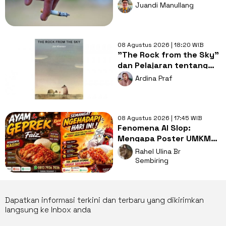
Rokok Sembarangan di
Juandi Manullang
Musim Kemarau
08 Agustus 2026 | 18:20 WIB
"The Rock from the Sky"
dan Pelajaran tentang
Berani Menghadapi
Ardina Praf
Perubahan
08 Agustus 2026 | 17:45 WIB
Fenomena AI Slop:
Mengapa Poster UMKM
Makin Seragam dan Bikin
Rahel Ulina Br
Kita Bosan?
Sembiring
Dapatkan informasi terkini dan terbaru yang dikirimkan
langsung ke Inbox anda