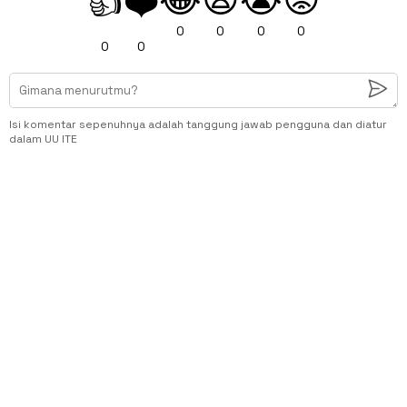
👍
❤️
0
0
0
0
0
0
Isi komentar sepenuhnya adalah tanggung jawab pengguna dan diatur
dalam UU ITE