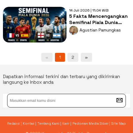
14 Juli 2026 | 11:04 WIB
5 Fakta Mencengangkan
Semifinal Piala Dunia
2026: Semua Tim Punya
Agustian Pamungkas
DNA Juara!
«
1
2
»
Dapatkan informasi terkini dan terbaru yang dikirimkan
langsung ke Inbox anda
Redaksi |
Kontak |
Tentang Kami |
Karir |
Pedoman Media Siber |
Site Map