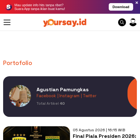
×
Mau update info hits tanpa ribet?
Download
Suara App tanpa iklan buat kamu!
Portofolio
Agustian Pamungkas
Facebook
| Instagram
| Twitter
Total Artikel
40
05 Agustus 2026 | 16:15 WIB
Final Piala Presiden 2026: