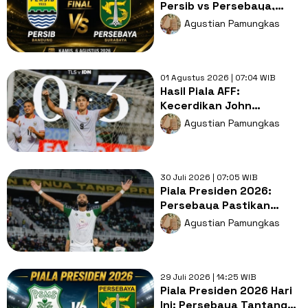
Persib vs Persebaya,
Duel Dua Tim dengan
Agustian Pamungkas
Statistik Nyaris Identik
01 Agustus 2026 | 07:04 WIB
Hasil Piala AFF:
Kecerdikan John
Herdman Antar Indonesia
Agustian Pamungkas
Libas Timor Leste
30 Juli 2026 | 07:05 WIB
Piala Presiden 2026:
Persebaya Pastikan
Tiket Semifinal usai
Agustian Pamungkas
Tekuk PSMS
29 Juli 2026 | 14:25 WIB
Piala Presiden 2026 Hari
Ini: Persebaya Tantang