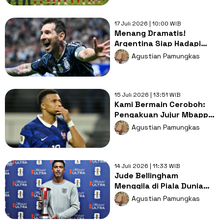
17 Juli 2026 | 10:00 WIB
Menang Dramatis!
Argentina Siap Hadapi
Spanyol di Final Piala
Agustian Pamungkas
Dunia 2026
15 Juli 2026 | 13:51 WIB
Kami Bermain Ceroboh:
Pengakuan Jujur Mbappe
Usai Prancis
Agustian Pamungkas
Dipermalukan Spanyol
14 Juli 2026 | 11:33 WIB
Jude Bellingham
Menggila di Piala Dunia
2026: Gelandang atau
Agustian Pamungkas
Mesin Gol Baru Inggris?