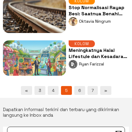
KOLOM
Stop Normalisasi Rayap
Besi: Saatnya Benahi
Penegakan Hukumnya
Oktavia Ningrum
KOLOM
Meningkatnya Halal
Lifestyle dan Kesadaran
Bebas Riba di Kalangan
Ryan Farizzal
Gen Z
«
3
4
5
6
7
»
Dapatkan informasi terkini dan terbaru yang dikirimkan
langsung ke Inbox anda