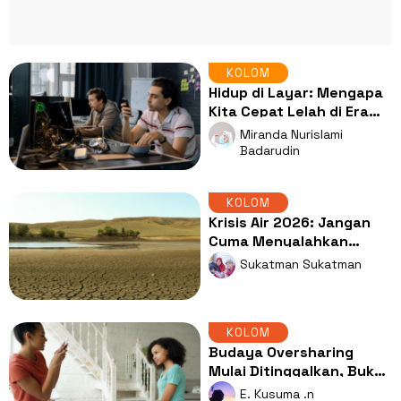
KOLOM
Hidup di Layar: Mengapa
Kita Cepat Lelah di Era
yang Serba Mudah?
Miranda Nurislami
Badarudin
KOLOM
Krisis Air 2026: Jangan
Cuma Menyalahkan
Kemarau saat Keran Mati
Sukatman Sukatman
Total!
KOLOM
Budaya Oversharing
Mulai Ditinggalkan, Bukti
Gen Z Sadar Buat Jaga
E. Kusuma .n