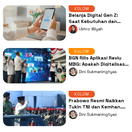
KOLOM
Belanja Digital Gen Z:
Saat Kebutuhan dan
Keinginan Semakin Sulit
Ukhro Wiyah
Dibedakan
KOLOM
BGN Rilis Aplikasi Reviu
MBG: Apakah Digitalisasi
Menjawab Akar Masalah?
Dini Sukmaningtyas
KOLOM
Prabowo Resmi Naikkan
Tukin TNI dan Kemhan,
Apa Kabar Perbaikan
Dini Sukmaningtyas
Nasib Guru?