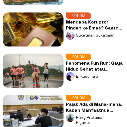
KOLOM
Mengapa Koruptor
Pindah ke Emas? Saatnya
AI Mengendus Brankas
Sukatman Sukatman
Tersembunyi
KOLOM
Fenomena Fun Run: Gaya
Hidup Sehat atau
Sekadar Ajang Konten
E. Kusuma .n
Media Sosial?
KOLOM
Pajak Ada di Mana-mana,
Kapan Manfaatnya
Benar-benar Dirasakan
Rizky Pratama
Kita Semua?
Riyanto