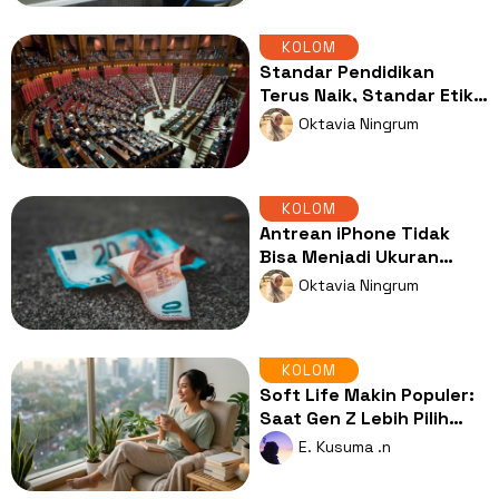
KOLOM
Standar Pendidikan
Terus Naik, Standar Etika
Politik Jalan di Tempat
Oktavia Ningrum
KOLOM
Antrean iPhone Tidak
Bisa Menjadi Ukuran
Kesejahteraan Indonesia
Oktavia Ningrum
KOLOM
Soft Life Makin Populer:
Saat Gen Z Lebih Pilih
Hidup Tenang dan
E. Kusuma .n
Seimbang