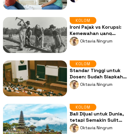
Privasi
KOLOM
Ironi Pajak vs Korupsi:
Kemewahan yang
Dibayar dari Keringat
Oktavia Ningrum
Rakyat
KOLOM
Standar Tinggi untuk
Dosen: Sudah Siapkah
Sistem Kita di Lapangan?
Oktavia Ningrum
KOLOM
Bali Dijual untuk Dunia,
tetapi Semakin Sulit
Dijangkau Orang Lokal
Oktavia Ningrum