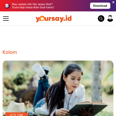
×
Mau update info hits tanpa ribet?
Download
Suara App tanpa iklan buat kamu!
Kolom
KOLOM