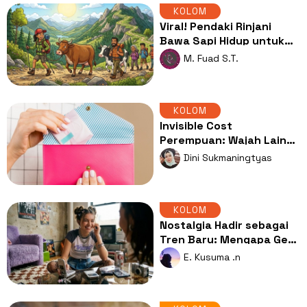
KOLOM
Viral! Pendaki Rinjani
Bawa Sapi Hidup untuk
Logistik, Publik Sebut
M. Fuad S.T.
Tindakan Ini Sudah
Keterlaluan
KOLOM
Invisible Cost
Perempuan: Wajah Lain
Ketimpangan Gender
Dini Sukmaningtyas
dalam Ekonomi
KOLOM
Nostalgia Hadir sebagai
Tren Baru: Mengapa Gen
Z Merindukan Era 2000-
E. Kusuma .n
an?