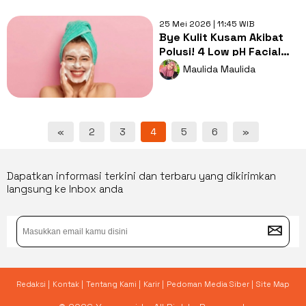
25 Mei 2026 | 11:45 WIB
Bye Kulit Kusam Akibat
Polusi! 4 Low pH Facial
Wash Niacinamide Rp20
Maulida Maulida
Ribuan
«
2
3
4
5
6
»
Dapatkan informasi terkini dan terbaru yang dikirimkan
langsung ke Inbox anda
Redaksi |
Kontak |
Tentang Kami |
Karir |
Pedoman Media Siber |
Site Map