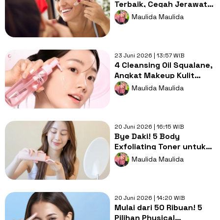
Terbaik, Cegah Jerawat
Meradang pada Kulit
Maulida Maulida
Berminyak
23 Juni 2026 | 13:57 WIB
4 Cleansing Oil Squalane,
Angkat Makeup Kulit
Kering dan Rawat Skin
Maulida Maulida
Barrier
20 Juni 2026 | 16:15 WIB
Bye Daki! 5 Body
Exfoliating Toner untuk
Kulit Badan Auto Cerah
Maulida Maulida
dan Halus
20 Juni 2026 | 14:20 WIB
Mulai dari 50 Ribuan! 5
Pilihan Physical