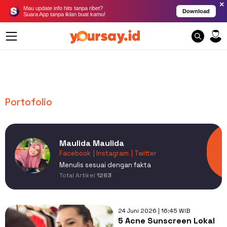
×
Mau update info hits tanpa ribet?
Download
Suara App tanpa iklan buat kamu!
Portofolio
Maulida Maulida
Facebook
| Instagram
| Twitter
Menulis sesuai dengan fakta
Total Artikel
1263
24 Juni 2026 | 16:45 WIB
5 Acne Sunscreen Lokal