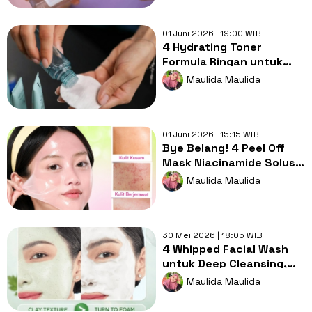
01 Juni 2026 | 19:00 WIB
4 Hydrating Toner
Formula Ringan untuk
Melembapkan Kulit
Maulida Maulida
Kering dan Iritasi
01 Juni 2026 | 15:15 WIB
Bye Belang! 4 Peel Off
Mask Niacinamide Solusi
Wajah Cerah Merata dan
Maulida Maulida
Halus
30 Mei 2026 | 18:05 WIB
4 Whipped Facial Wash
untuk Deep Cleansing,
Rahasia Cerah Bebas
Maulida Maulida
Jerawat