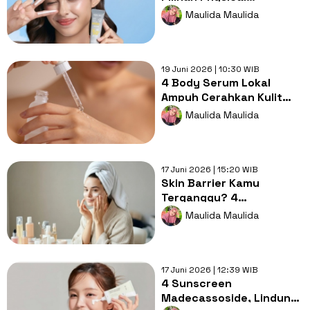
Sunscreen Terbaik untuk
Maulida Maulida
Kulit Berjerawat
19 Juni 2026 | 10:30 WIB
4 Body Serum Lokal
Ampuh Cerahkan Kulit
Belang hingga Bekas
Maulida Maulida
Luka di Badan
17 Juni 2026 | 15:20 WIB
Skin Barrier Kamu
Terganggu? 4
Moisturizer 5% Panthenol
Maulida Maulida
untuk Kulit Sehat
17 Juni 2026 | 12:39 WIB
4 Sunscreen
Madecassoside, Lindungi