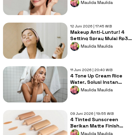
Kulit Sensitif dari
Maulida Maulida
Kemerahan Akibat UV
12 Juni 2026 | 17:45 WIB
Makeup Anti-Luntur! 4
Setting Spray Mulai Rp38
Ribu untuk Kulit
Maulida Maulida
Berminyak
11 Juni 2026 | 20:40 WIB
4 Tone Up Cream Rice
Water, Solusi Instan
untuk Dapatkan Wajah
Maulida Maulida
Cerah Merata
09 Juni 2026 | 19:55 WIB
4 Tinted Sunscreen
Berikan Matte Finish
pada Kulit Berminyak
Maulida Maulida