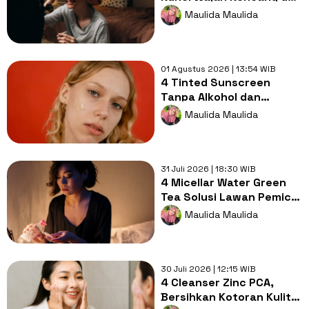
Tetap Awet Muda di Usia
Maulida Maulida
35-an
01 Agustus 2026 | 13:54 WIB
4 Tinted Sunscreen
Tanpa Alkohol dan
Pewangi Atasi PIH pada
Maulida Maulida
Kulit Sensitif
31 Juli 2026 | 18:30 WIB
4 Micellar Water Green
Tea Solusi Lawan Pemicu
Jerawat pada Kulit
Maulida Maulida
Berminyak
30 Juli 2026 | 12:15 WIB
4 Cleanser Zinc PCA,
Bersihkan Kotoran Kulit