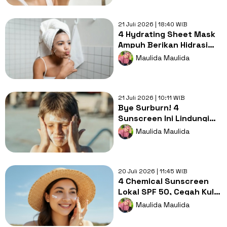
21 Juli 2026 | 18:40 WIB
4 Hydrating Sheet Mask
Ampuh Berikan Hidrasi
Ekstra untuk Skin Barrier
Maulida Maulida
Kuat
21 Juli 2026 | 10:11 WIB
Bye Surburn! 4
Sunscreen Ini Lindungi
Kulit Anak dari Terik Sinar
Maulida Maulida
Matahari
20 Juli 2026 | 11:45 WIB
4 Chemical Sunscreen
Lokal SPF 50, Cegah Kulit
Belang Akibat Cuaca
Maulida Maulida
Panas