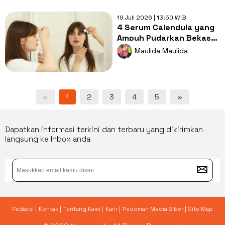
19 Juli 2026 | 13:50 WIB
4 Serum Calendula yang
Ampuh Pudarkan Bekas
Jerawat PIE dan
Maulida Maulida
Lembapkan Kulit
«
1
2
3
4
5
»
Dapatkan informasi terkini dan terbaru yang dikirimkan
langsung ke Inbox anda
Redaksi |
Kontak |
Tentang Kami |
Karir |
Pedoman Media Siber |
Site Map