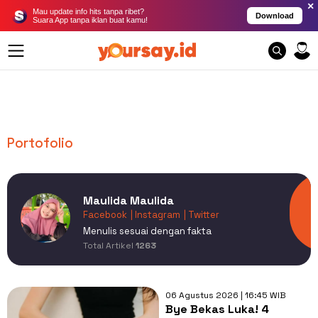
×
Mau update info hits tanpa ribet?
Download
Suara App tanpa iklan buat kamu!
Portofolio
Maulida Maulida
Facebook
| Instagram
| Twitter
Menulis sesuai dengan fakta
Total Artikel
1263
06 Agustus 2026 | 16:45 WIB
Bye Bekas Luka! 4