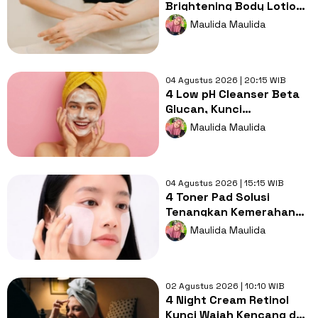
Brightening Body Lotion
Ini Bikin Kulit Cerah dan
Maulida Maulida
Lembap
04 Agustus 2026 | 20:15 WIB
4 Low pH Cleanser Beta
Glucan, Kunci
Kelembapan Maksimal
Maulida Maulida
pada Kulit Kering
04 Agustus 2026 | 15:15 WIB
4 Toner Pad Solusi
Tenangkan Kemerahan
Akibat Sinar UV pada Kulit
Maulida Maulida
Sensitif
02 Agustus 2026 | 10:10 WIB
4 Night Cream Retinol
Kunci Wajah Kencang dan