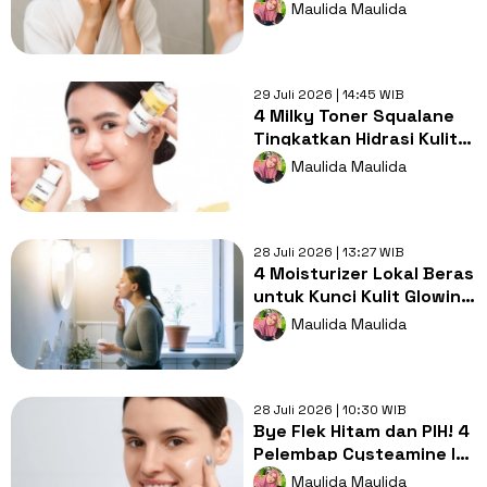
Berminyak Tanpa Bikin
Maulida Maulida
Ketarik
29 Juli 2026 | 14:45 WIB
4 Milky Toner Squalane
Tingkatkan Hidrasi Kulit
untuk Perkuat Skin
Maulida Maulida
Barrier
28 Juli 2026 | 13:27 WIB
4 Moisturizer Lokal Beras
untuk Kunci Kulit Glowing
dan Plumpy Setiap Hari
Maulida Maulida
28 Juli 2026 | 10:30 WIB
Bye Flek Hitam dan PIH! 4
Pelembap Cysteamine Ini
Buat Wajah Cerah Merata
Maulida Maulida