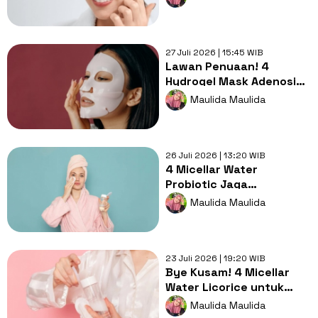
27 Juli 2026 | 15:45 WIB
Lawan Penuaan! 4
Hydrogel Mask Adenosine
Bikin Wajah Kencang dan
Maulida Maulida
Kenyal
26 Juli 2026 | 13:20 WIB
4 Micellar Water
Probiotic Jaga
Keseimbangan Skin
Maulida Maulida
Barrier pada Kulit Kering
23 Juli 2026 | 19:20 WIB
Bye Kusam! 4 Micellar
Water Licorice untuk
Kulit Bersih, Sehat, dan
Maulida Maulida
Cerah