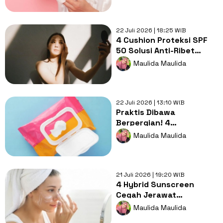
22 Juli 2026 | 18:25 WIB
4 Cushion Proteksi SPF
50 Solusi Anti-Ribet
Touch-Up saat Aktivitas
Maulida Maulida
Outdoor
22 Juli 2026 | 13:10 WIB
Praktis Dibawa
Berpergian! 4
Brightening Cleansing
Maulida Maulida
Wipes Buat Wajah Cerah
21 Juli 2026 | 19:20 WIB
4 Hybrid Sunscreen
Cegah Jerawat
Meradang Akibat
Maulida Maulida
Paparan Sinar Matahari