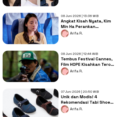
08 Juni 2026 | 13:36 WIB
Angkat Kisah Nyata, Kim
Min Ha Perankan
Pembelot Korut di Film
Arifa R.
'Hana Korea'
08 Juni 2026 | 12:44 WIB
Tembus Festival Cannes,
Film HOPE Kisahkan Teror
Alien di Perbatasan DMZ
Arifa R.
07 Juni 2026 | 20:50 WIB
Unik dan Modis! 4
Rekomendasi Tabi Shoes
Brand Lokal yang Wajib
Arifa R.
Dilirik