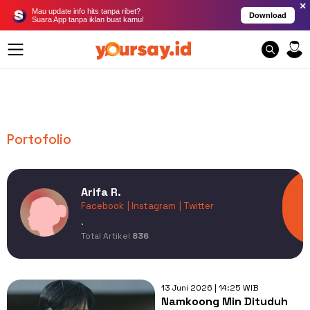
×
Mau update info hits tanpa ribet?
Download
Suara App tanpa iklan buat kamu!
Portofolio
Arifa R.
Facebook
| Instagram
| Twitter
.
Total Artikel
836
13 Juni 2026 | 14:25 WIB
Namkoong Min Dituduh