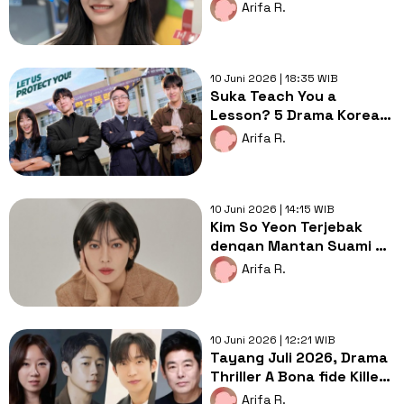
Kisahkan Cinta Dayang
Arifa R.
dan Pangeran
10 Juni 2026 | 18:35 WIB
Suka Teach You a
Lesson? 5 Drama Korea
Ini Fokus Beresin Kriminal
Arifa R.
Remaja
10 Juni 2026 | 14:15 WIB
Kim So Yeon Terjebak
dengan Mantan Suami di
Drama Rediscovery of
Arifa R.
Love
10 Juni 2026 | 12:21 WIB
Tayang Juli 2026, Drama
Thriller A Bona fide Killer
Ungkap Jajaran Pemain
Arifa R.