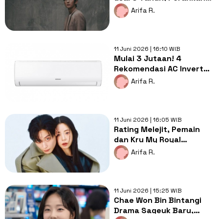
Sosok Ayah di Drama
Arifa R.
kiDnap GAME
11 Juni 2026 | 16:10 WIB
Mulai 3 Jutaan! 4
Rekomendasi AC Inverter
1 PK dengan Watt Rendah
Arifa R.
11 Juni 2026 | 16:05 WIB
Rating Melejit, Pemain
dan Kru My Royal
Nemesis Rencanakan Trip
Arifa R.
ke Vietnam
11 Juni 2026 | 15:25 WIB
Chae Won Bin Bintangi
Drama Sageuk Baru,