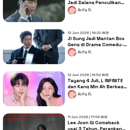
Jadi Dalang Penculikan
Istri di Drama The
Arifa R.
Husband
12 Juni 2026 | 19:30 WIB
Ji Sung Jadi Mantan Bos
Geng di Drama Comedy-
Thriller 'The Apartment
Arifa R.
Job'
12 Juni 2026 | 14:52 WIB
Tayang 4 Juli, L INFINITE
dan Kang Min Ah Berbagi
Emosi di Drama Love in
Arifa R.
Sync
11 Juni 2026 | 17:59 WIB
Lee Joon Gi Comeback
usai 3 Tahun, Perankan