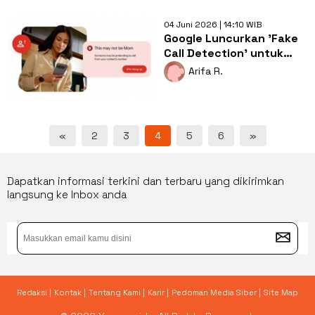
04 Juni 2026 | 14:10 WIB
Google Luncurkan 'Fake
Call Detection' untuk
Deteksi Scam Kloning
Arifa R.
Suara AI
«
2
3
4
5
6
»
Dapatkan informasi terkini dan terbaru yang dikirimkan
langsung ke Inbox anda
Redaksi |
Kontak |
Tentang Kami |
Karir |
Pedoman Media Siber |
Site Map