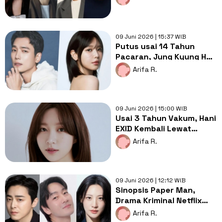
09 Juni 2026 | 15:37 WIB
Putus usai 14 Tahun
Pacaran, Jung Kyung Ho
dan Sooyoung SNSD
Arifa R.
Saling Unfollow
09 Juni 2026 | 15:00 WIB
Usai 3 Tahun Vakum, Hani
EXID Kembali Lewat
Drama Korea Love Is
Arifa R.
Coming
09 Juni 2026 | 12:12 WIB
Sinopsis Paper Man,
Drama Kriminal Netflix
yang Angkat Dunia
Arifa R.
Pemalsuan Uang