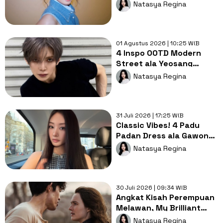
Modis!
Natasya Regina
01 Agustus 2026 | 10:25 WIB
4 Inspo OOTD Modern
Street ala Yeosang
ATEEZ, Minimalis tapi
Natasya Regina
Eye-Catching!
31 Juli 2026 | 17:25 WIB
Classic Vibes! 4 Padu
Padan Dress ala Gawon
MEOVV yang Menarik
Natasya Regina
untuk Dicoba
30 Juli 2026 | 09:34 WIB
Angkat Kisah Perempuan
Melawan, My Brilliant
Career Bakal Tayang 13
Natasya Regina