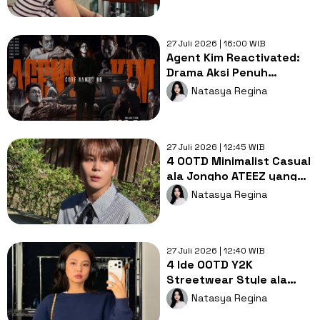
27 Juli 2026 | 16:00 WIB
Agent Kim Reactivated:
Drama Aksi Penuh
Strategi dengan Eksekusi
Natasya Regina
Gokil!
27 Juli 2026 | 12:45 WIB
4 OOTD Minimalist Casual
ala Jongho ATEEZ yang
Cocok Dipakai Kapan
Natasya Regina
Saja!
27 Juli 2026 | 12:40 WIB
4 Ide OOTD Y2K
Streetwear Style ala
Jennie BLACKPINK yang
Natasya Regina
Cozy dan Trendi!