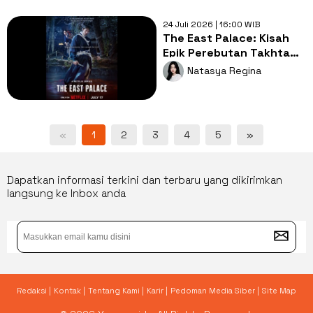
24 Juli 2026 | 16:00 WIB
The East Palace: Kisah
Epik Perebutan Takhta
dengan Balutan Horor
Natasya Regina
yang Nagih
«
1
2
3
4
5
»
Dapatkan informasi terkini dan terbaru yang dikirimkan
langsung ke Inbox anda
Redaksi |
Kontak |
Tentang Kami |
Karir |
Pedoman Media Siber |
Site Map