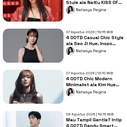
Style ala Natty KISS OF
LIFE, Timeless dan
Natasya Regina
Stylish!
07 Agustus 2026 | 19:15 WIB
4 OOTD Casual Chic Style
ala Seo Ji Hye, Inspo
Gaya Ngampus Sampai
Natasya Regina
Ngantor!
07 Agustus 2026 | 13:10 WIB
4 OOTD Chic Modern
Minimalist ala Kim Hye
Jun, Makin Stylish Tanpa
Natasya Regina
Ribet!
06 Agustus 2026 | 19:15 WIB
Mau Tampil Gentle? Intip
4 OOTD Dandy Smart