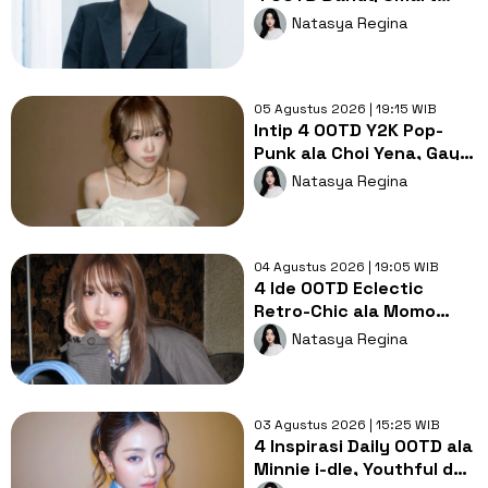
Casual ala Kang Hoon
Natasya Regina
05 Agustus 2026 | 19:15 WIB
Intip 4 OOTD Y2K Pop-
Punk ala Choi Yena, Gaya
Lebih Cute dan Rebel!
Natasya Regina
04 Agustus 2026 | 19:05 WIB
4 Ide OOTD Eclectic
Retro-Chic ala Momo
TWICE untuk yang Suka
Natasya Regina
Eksplor Gaya!
03 Agustus 2026 | 15:25 WIB
4 Inspirasi Daily OOTD ala
Minnie i-dle, Youthful dan