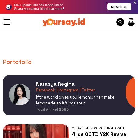
×
Mau update info hits tanpa ribet?
Download
Suara App tanpa iklan buat kamu!
Portofolio
Natasya Regina
Facebook
| Instagram
| Twitter
If the world gives you lemons, then make
lemonade so it's not sour.
Total Artikel
2085
09 Agustus 2026 | 14:40 WIB
4 Ide OOTD Y2K Revival