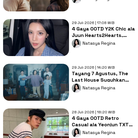
Agustus
29 Juli 2026 | 17:08 WIB
4 Gaya OOTD Y2K Chic ala
Juun Hearts2Hearts,
Manis tapi Tetap Edgy!
Natasya Regina
29 Juli 2026 | 14:20 WIB
Tayang 7 Agustus, The
Last House Suguhkan
Thriller Survival Penuh
Natasya Regina
Misteri
28 Juli 2026 | 18:20 WIB
4 Gaya OOTD Retro
Casual ala Yeonjun TXT
yang Bikin Look Makin
Natasya Regina
Berkarakter!