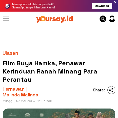
×
Mau update info hits tanpa ribet?
Download
Suara App tanpa iklan buat kamu!
Ulasan
Film Buya Hamka, Penawar
Kerinduan Ranah Minang Para
Perantau
Hernawan |
Share:
Malinda Malinda
Minggu, 07 Mei 2023 | 13:05 WIB