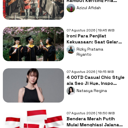
Rambut Keriting Pria
untuk Wajah Kotak yang
Azizul Afidah
Gampang Ditata
07 Agustus 2026 | 19:45 WIB
Ironi Para Penjilat
Kekuasaan: Saat Gelar
Akademis Kalah oleh
Rizky Pratama
Mental ABS
Riyanto
07 Agustus 2026 | 19:15 WIB
4 OOTD Casual Chic Style
ala Seo Ji Hye, Inspo
Gaya Ngampus Sampai
Natasya Regina
Ngantor!
07 Agustus 2026 | 18:50 WIB
Bendera Merah Putih
Mulai Menghiasi Jalanan,