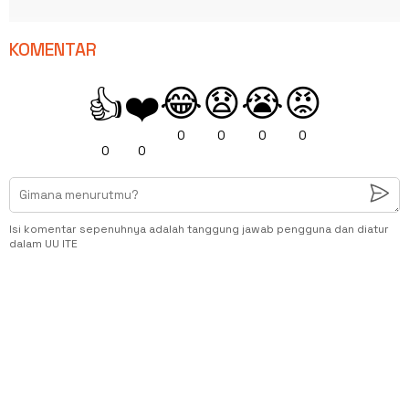
KOMENTAR
😂
😧
😭
😡
👍
❤️
0
0
0
0
0
0
Isi komentar sepenuhnya adalah tanggung jawab pengguna dan diatur
dalam UU ITE