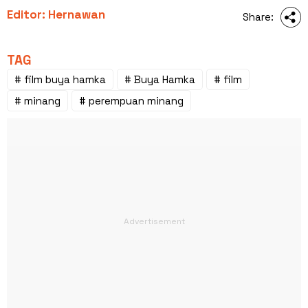
Editor: Hernawan
Share:
TAG
# film buya hamka
# Buya Hamka
# film
# minang
# perempuan minang