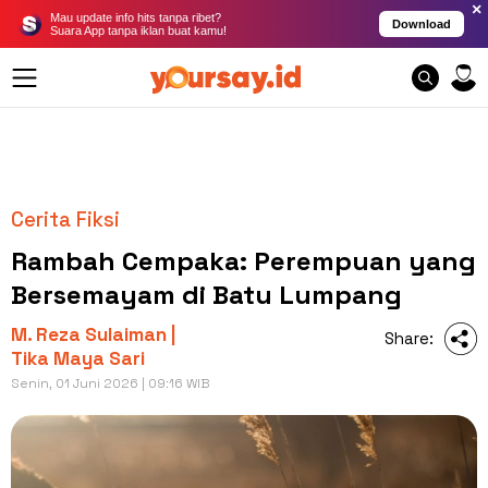
×
Mau update info hits tanpa ribet?
Download
Suara App tanpa iklan buat kamu!
Cerita Fiksi
Rambah Cempaka: Perempuan yang
Bersemayam di Batu Lumpang
M. Reza Sulaiman |
Share:
Tika Maya Sari
Senin, 01 Juni 2026 | 09:16 WIB