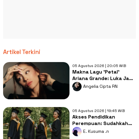
Artikel Terkini
05 Agustus 2026 | 20:05 WIB
Makna Lagu 'Petal'
Ariana Grande: Luka Jadi
Bahan Bakar untuk
Angelia Cipta RN
Tumbuh
05 Agustus 2026 | 19:45 WIB
Akses Pendidikan
Perempuan: Sudahkah
Merdeka Belajar Benar-
E. Kusuma .n
benar Setara?