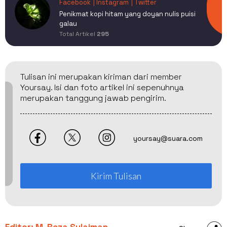
Facebook
| Instagram
| Twitter
Penikmat kopi hitam yang doyan nulis puisi
galau
Total Artikel
295
Tulisan ini merupakan kiriman dari member
Yoursay. Isi dan foto artikel ini sepenuhnya
merupakan tanggung jawab pengirim.
yoursay@suara.com
Kirim Tulisan
Editor: M. Reza Sulaiman