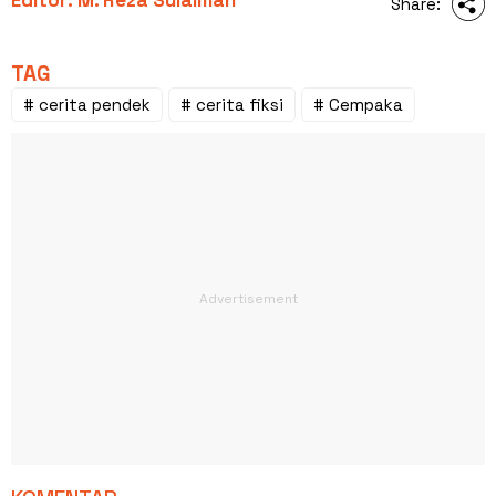
Share:
TAG
# cerita pendek
# cerita fiksi
# Cempaka