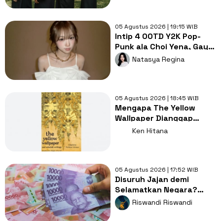
05 Agustus 2026 | 19:15 WIB
Intip 4 OOTD Y2K Pop-
Punk ala Choi Yena, Gaya
Lebih Cute dan Rebel!
Natasya Regina
05 Agustus 2026 | 18:45 WIB
Mengapa The Yellow
Wallpaper Dianggap
Karya Sastra dengan
Ken Hitana
Kritik Feminisme?
05 Agustus 2026 | 17:52 WIB
Disuruh Jajan demi
Selamatkan Negara?
Dompet Kita: Giliran Gue
Riswandi Riswandi
Lagi?