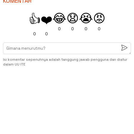
KOMENTAR
😂
😧
😭
😡
👍
❤️
0
0
0
0
0
0
Isi komentar sepenuhnya adalah tanggung jawab pengguna dan diatur
dalam UU ITE