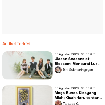
Artikel Terkini
09 Agustus 2026 | 09:00 WIB
Ulasan Seasons of
Blossom: Mengurai Luka,
Duka, dan Tekanan Masa
Dini Sukmaningtyas
Remaja
09 Agustus 2026 | 08:30 WIB
Moga Bunda Disayang
Allah: Kisah Haru tentang
Kasih Sayang dan
Tarassa Q.