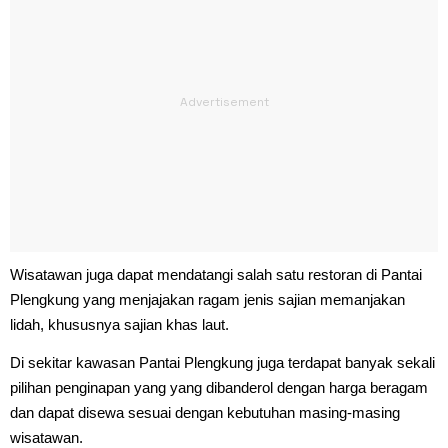
Wisatawan juga dapat mendatangi salah satu restoran di Pantai
Plengkung yang menjajakan ragam jenis sajian memanjakan
lidah, khususnya sajian khas laut.
Di sekitar kawasan Pantai Plengkung juga terdapat banyak sekali
pilihan penginapan yang yang dibanderol dengan harga beragam
dan dapat disewa sesuai dengan kebutuhan masing-masing
wisatawan.