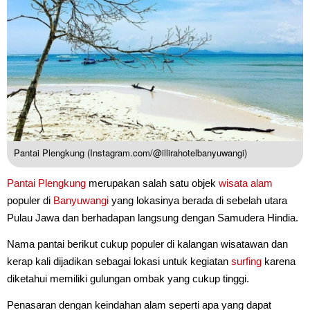
Pantai Plengkung (Instagram.com/@illirahotelbanyuwangi)
Pantai Plengkung
merupakan salah satu objek
wisata alam
populer di
Banyuwangi
yang lokasinya berada di sebelah utara
Pulau Jawa dan berhadapan langsung dengan Samudera Hindia.
Nama pantai berikut cukup populer di kalangan wisatawan dan
kerap kali dijadikan sebagai lokasi untuk kegiatan
surfing
karena
diketahui memiliki gulungan ombak yang cukup tinggi.
Penasaran dengan keindahan alam seperti apa yang dapat