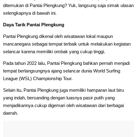
ditemukan di Pantai Plengkung? Yuk, langsung saja simak ulasan
selengkapnya di bawah ini.
Daya Tarik Pantai Plengkung
Pantai Plengkung dikenal oleh wisatawan lokal maupun
mancanegara sebagai tempat terbaik untuk melakukan kegiatan
selancar karena memiliki ombak yang cukup tinggi.
Pada tahun 2022 lalu, Pantai Plengkung bahkan pernah menjadi
tempat berlangsungnya ajang selancar dunia World Surfing
League (WSL) Championship Tour.
Selain itu, Pantai Plengkung juga memiliki hamparan laut biru
yang indah, bersanding dengan luasnya pasir putih yang
menjadikannya cukup digemari oleh wisatawan dari berbagai
daerah.