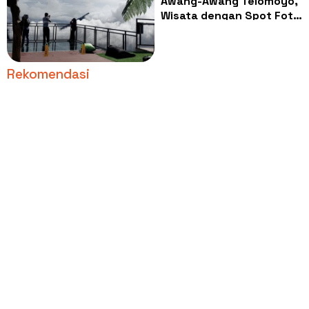
Awang-Awang Telomoyo,
Wisata dengan Spot Foto
Kaca Instagramable di
Magelang
Rekomendasi