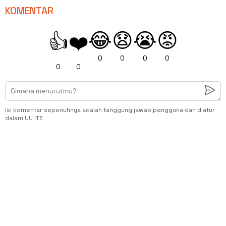
KOMENTAR
😂
😧
😭
😡
👍
❤️
0
0
0
0
0
0
Isi komentar sepenuhnya adalah tanggung jawab pengguna dan diatur
dalam UU ITE