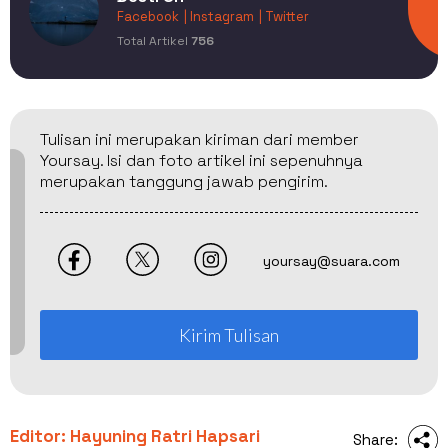
Facebook
| Instagram
| Twitter
Total Artikel
756
Tulisan ini merupakan kiriman dari member
Yoursay. Isi dan foto artikel ini sepenuhnya
merupakan tanggung jawab pengirim.
yoursay@suara.com
Kirim Tulisan
Editor: Hayuning Ratri Hapsari
Share: