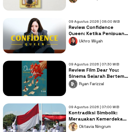
Perjuangan
09 Agustus 2026 | 08:00 WIB
Review Confidence
Queen: Ketika Penipuan
Menjadi Cara Menghukum
Ukhro Wiyah
Penjahat
09 Agustus 2026 | 07:30 WIB
Review Film Dear You:
Sinema Sejarah Bertema
Diaspora yang Luar Biasa
Ryan Farizzal
Indah
09 Agustus 2026 | 07:00 WIB
Kontradiksi Simbolik:
Merayakan Kemerdekaan
dengan Cara yang Masih
Oktavia Ningrum
Feodal