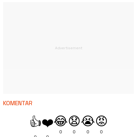
KOMENTAR
😂
😧
😭
😡
👍
❤️
0
0
0
0
0
0