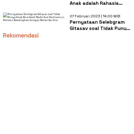
Anak adalah Rahasia
Awet Muda, Gitasav
kembali Dirujak Netizen
07 Februari 2023 | 14:00 WIB
Pernyataan Selebgram
Gitasav soal Tidak Punya
Anak Bisa Awet Muda
Rekomendasi
Tuai Kontroversi, Netizen
Bandingkan dengan
Wulan Guritno