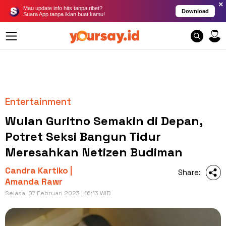
×
Mau update info hits tanpa ribet?
Download
Suara App tanpa iklan buat kamu!
Entertainment
Wulan Guritno Semakin di Depan,
Potret Seksi Bangun Tidur
Meresahkan Netizen Budiman
Candra Kartiko |
Share:
Amanda Rawr
Selasa, 07 Februari 2023 | 16:13 WIB