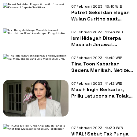
07 Februari 2023 | 16:10 WIB
Potret Seksi dan Elegan
Wulan Guritno saat
Kenakan Lingerie Bra
Hitam
07 Februari 2023 | 15:46 WIB
Ismi Hidayah Diterpa
Masalah Jerawat
Berlebihan, Dikaitkan
dengan Penyakit Ain
07 Februari 2023 | 14:42 WIB
Tina Toon Kabarkan
Segera Menikah, Netizen
Tak Menyangka: yang
Dulu Masih Unyu-unyu
07 Februari 2023 | 14:42 WIB
Masih Ingin Berkarier,
Prilly Latuconsina Tolak
Ajakan Nikah: Aku Belum
Siap Jadi Istri
07 Februari 2023 | 14:30 WIB
VIRAL! Sebut Tak Punya