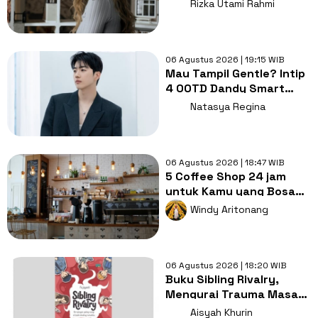
Intip Sinopsis dan Jadwal
Rizka Utami Rahmi
Tayang
06 Agustus 2026 | 19:15 WIB
Mau Tampil Gentle? Intip
4 OOTD Dandy Smart
Casual ala Kang Hoon
Natasya Regina
06 Agustus 2026 | 18:47 WIB
5 Coffee Shop 24 jam
untuk Kamu yang Bosan
Nugas di Kos
Windy Aritonang
06 Agustus 2026 | 18:20 WIB
Buku Sibling Rivalry,
Mengurai Trauma Masa
Kecil dan Persaingan
Aisyah Khurin