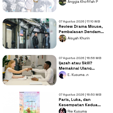
Isi Suara Karakter Utama
Anggia Khofifah P
07 Agustus 2026 | 17:10 WIB
Review Drama Mouse,
Pembalasan Dendam
yang Menguak Sisi Kelam
Aisyah Khurin
Manusia
07 Agustus 2026 | 16:56 WIB
Ijazah atau Skill?
Memaknai Ulang
Kemerdekaan Pendidikan
E. Kusuma .n
bagi Gen Z
07 Agustus 2026 | 16:50 WIB
Paris, Luka, dan
Kesempatan Kedua
dalam Satu Musim Panas
Rie Kusuma