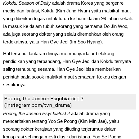
Kokdu: Season of Deity
adalah drama Korea yang bergenre
medis dan fantasi, Kokdu (Kim Jung Hyun) yaitu malaikat maut
yang diberikan tugas untuk turun ke bumi dalam 99 tahun sekali.
Ia masuk ke dalam tubuh seorang yang bernama Do Jin Woo,
ada juga seorang dokter yang selalu diremehkan oleh orang
terdekatnya, yaitu Han Gye Jeol (Im Soo Hyang).
Hal tersebut lantaran dirinya mempunyai latar belakang
pendidikan yang terpandang, Han Gye Jeol dan Kokdu ternyata
saling terhubung sesama. Han Gye Jeol bisa memberikan
perintah pada sosok malaikat maut semacam Kokdu dengan
sesukanya.
2. Poong, the Joseon Psychiatrist 2
Poong, the Joseon Psychiatrist 2
(instagram.com/tvn_drama)
Poong, the Joseon Psychiatrist 2
adalah drama yang
menceritakan tentang Yoo Se Poong (Kim Min Jae), yaitu
seorang dokter kerajaan yang dituding terjerumus dalam
konspirasi sehingga mesti diusir dari istana. Yoo Se Poong