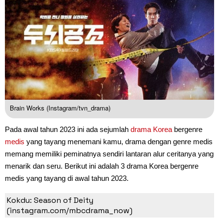
Brain Works (Instagram/tvn_drama)
Pada awal tahun 2023 ini ada sejumlah
drama Korea
bergenre
medis
yang tayang menemani kamu, drama dengan genre medis
memang memiliki peminatnya sendiri lantaran alur ceritanya yang
menarik dan seru. Berikut ini adalah 3 drama Korea bergenre
medis yang tayang di awal tahun 2023.
1. Kokdu: Season of Deity
Kokdu: Season of Deity
(instagram.com/mbcdrama_now)