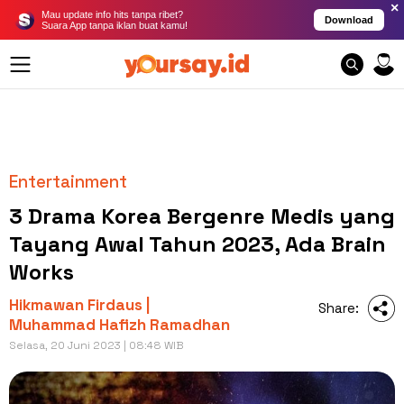
×
Mau update info hits tanpa ribet?
Download
Suara App tanpa iklan buat kamu!
Entertainment
3 Drama Korea Bergenre Medis yang
Tayang Awal Tahun 2023, Ada Brain
Works
Hikmawan Firdaus |
Share:
Muhammad Hafizh Ramadhan
Selasa, 20 Juni 2023 | 08:48 WIB