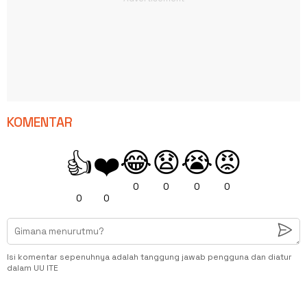
KOMENTAR
😂
😧
😭
😡
👍
❤️
0
0
0
0
0
0
Isi komentar sepenuhnya adalah tanggung jawab pengguna dan diatur
dalam UU ITE