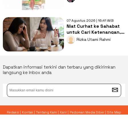
di Paris
07 Agustus 2026 | 16:41 WIB
Niat Curhat ke Sahabat
untuk Cari Ketenangan,
Ujungnya Malah Jadi Adu
Rizka Utami Rahmi
Nasib
Dapatkan informasi terkini dan terbaru yang dikirimkan
langsung ke Inbox anda
Redaksi |
Kontak |
Tentang Kami |
Karir |
Pedoman Media Siber |
Site Map
© 2026 Yoursay.id - All Rights Reserved.