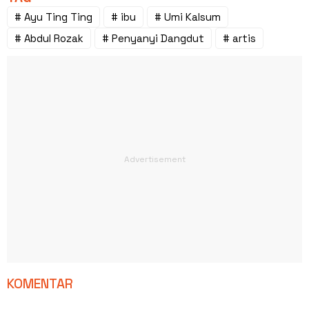
# Ayu Ting Ting
# ibu
# Umi Kalsum
# Abdul Rozak
# Penyanyi Dangdut
# artis
KOMENTAR