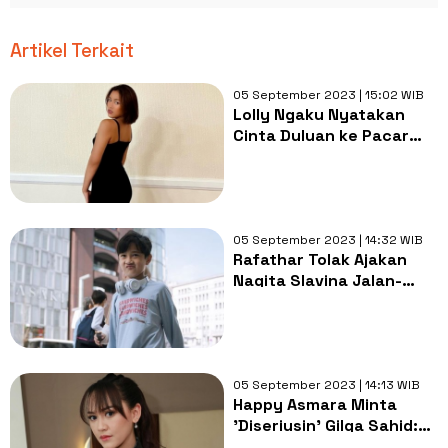
Artikel Terkait
05 September 2023 | 15:02 WIB
Lolly Ngaku Nyatakan
Cinta Duluan ke Pacar
Baru, Nikita Mirzani
Dicolek: Bawa Pulang
Nyai
05 September 2023 | 14:32 WIB
Rafathar Tolak Ajakan
Nagita Slavina Jalan-
jalan Demi Hal Ini Auto
Tuai Decak Kagum: Anak
Sholeh
05 September 2023 | 14:13 WIB
Happy Asmara Minta
'Diseriusin' Gilga Sahid:
Cinta Itu Butuh Bukti