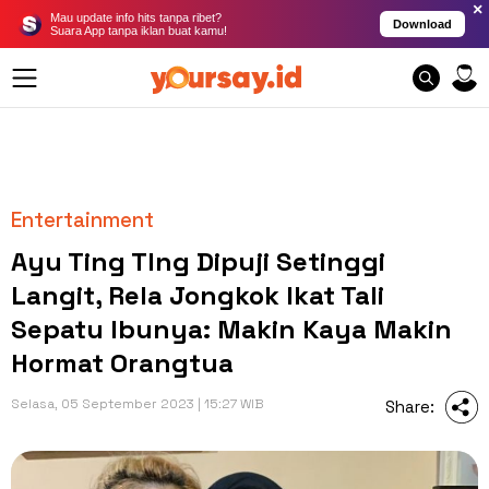
×
Mau update info hits tanpa ribet?
Download
Suara App tanpa iklan buat kamu!
Entertainment
Ayu Ting TIng Dipuji Setinggi
Langit, Rela Jongkok Ikat Tali
Sepatu Ibunya: Makin Kaya Makin
Hormat Orangtua
Selasa, 05 September 2023 | 15:27 WIB
Share: