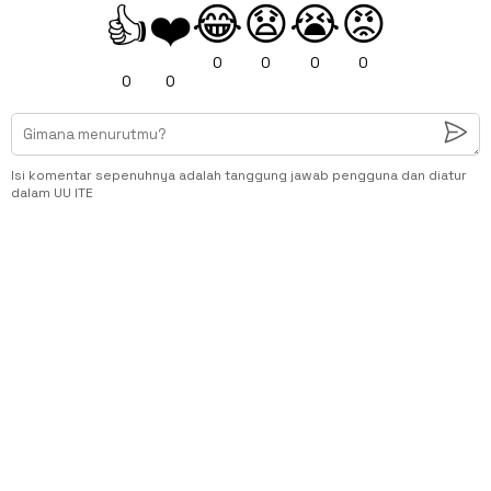
😂
😧
😭
😡
👍
❤️
0
0
0
0
0
0
Isi komentar sepenuhnya adalah tanggung jawab pengguna dan diatur
dalam UU ITE