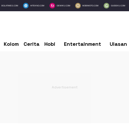
BOLATIMES.COM
HITEKNO.COM
DEWIKU.COM
MOBIMOTO.COM
GUIDEKU.COM
Kolom
Cerita
Hobi
Entertainment
Ulasan