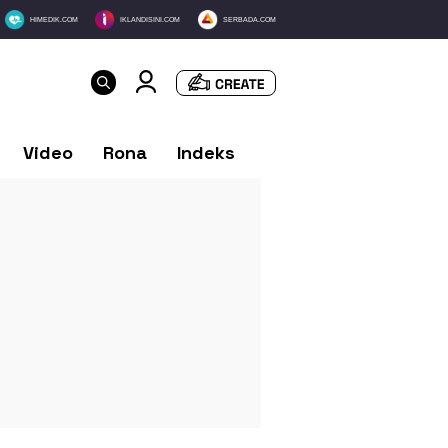
HIMEDIK.COM
IKLANDISINI.COM
SERBADA.COM
Video
Rona
Indeks