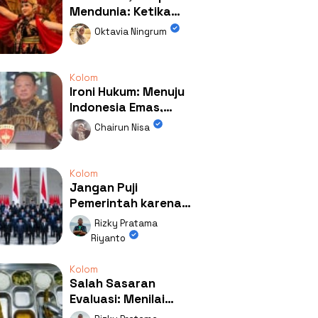
Mendunia: Ketika
Kolaborasi
Oktavia Ningrum
Mengubah Wajah
Kemiren
Kolom
Ironi Hukum: Menuju
Indonesia Emas,
Ternyata Emasnya
Chairun Nisa
Ada di Rumah Febrie!
Kolom
Jangan Puji
Pemerintah karena
Kerja: Mengapa
Rizky Pratama
Publik Begitu Mudah
Riyanto
Terpesona?
Kolom
Salah Sasaran
Evaluasi: Menilai
Program MBG Lewat