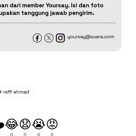
man dari member Yoursay. Isi dan foto
erupakan tanggung jawab pengirim.
yoursay@suara.com
# raffi ahmad
😂
😧
😭
😡
️
0
0
0
0