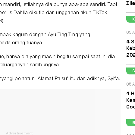
Dil
mandiri, istilahnya dia punya apa-apa sendiri. Tapi
er Iis Dahlia dikutip dari unggahan akun TikTok
).
05 A
 tampak kagum dengan Ayu Ting Ting yang
4 S
ada orang tuanya.
Keb
202
e, hanya dia yang masih begitu sampai saat ini dia
eluarganya," sambungnya.
yangi pelantun 'Alamat Palsu' itu dan adiknya, Syifa.
05 A
4 H
Kam
Coc