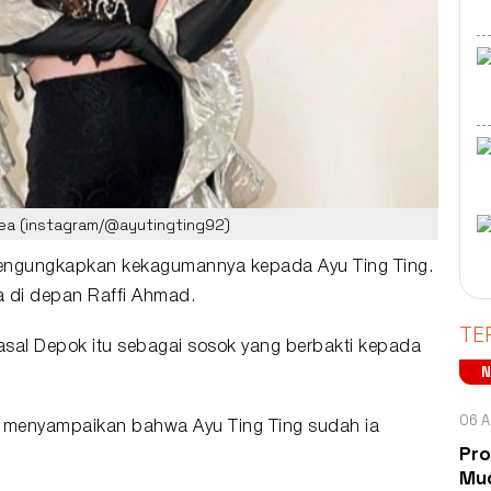
orea (instagram/@ayutingting92)
mengungkapkan kekagumannya kepada
Ayu Ting Ting
.
ia di depan
Raffi Ahmad
.
TE
 asal Depok itu sebagai sosok yang berbakti kepada
06 A
ia menyampaikan bahwa Ayu Ting Ting sudah ia
Pro
Mud