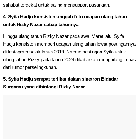
sahabat terdekat untuk saling mensupport pasangan.
4. Syifa Hadju konsisten unggah foto ucapan ulang tahun
untuk Rizky Nazar setiap tahunnya
Hingga ulang tahun Rizky Nazar pada awal Maret lalu, Syifa
Hadju konsisten memberi ucapan ulang tahun lewat postingannya
di Instagram sejak tahun 2019. Namun postingan Syifa untuk
ulang tahun Rizky pada tahun 2024 dikabarkan menghilang imbas
dari rumor perselingkuhan.
5. Syifa Hadju sempat terlibat dalam sinetron Bidadari
Surgamu yang dibintangi Rizky Nazar