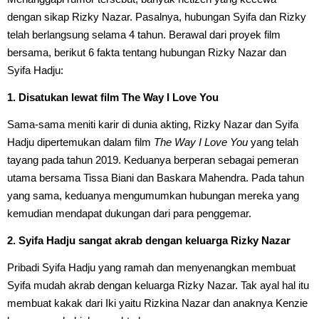
dengan sikap Rizky Nazar. Pasalnya, hubungan Syifa dan Rizky
telah berlangsung selama 4 tahun. Berawal dari proyek film
bersama, berikut 6 fakta tentang hubungan Rizky Nazar dan
Syifa Hadju:
1. Disatukan lewat film The Way I Love You
Sama-sama meniti karir di dunia akting, Rizky Nazar dan Syifa
Hadju dipertemukan dalam film
The Way I Love You
yang telah
tayang pada tahun 2019. Keduanya berperan sebagai pemeran
utama bersama Tissa Biani dan Baskara Mahendra. Pada tahun
yang sama, keduanya mengumumkan hubungan mereka yang
kemudian mendapat dukungan dari para penggemar.
2. Syifa Hadju sangat akrab dengan keluarga Rizky Nazar
Pribadi Syifa Hadju yang ramah dan menyenangkan membuat
Syifa mudah akrab dengan keluarga Rizky Nazar. Tak ayal hal itu
membuat kakak dari Iki yaitu Rizkina Nazar dan anaknya Kenzie