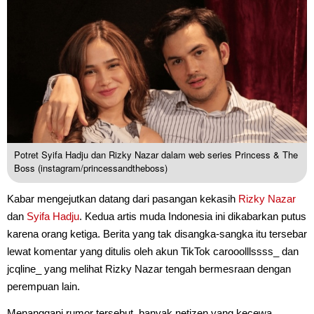
Potret Syifa Hadju dan Rizky Nazar dalam web series Princess & The
Boss (instagram/princessandtheboss)
Kabar mengejutkan datang dari pasangan kekasih
Rizky Nazar
dan
Syifa Hadju
. Kedua artis muda Indonesia ini dikabarkan putus
karena orang ketiga. Berita yang tak disangka-sangka itu tersebar
lewat komentar yang ditulis oleh akun TikTok carooolllssss_ dan
jcqline_ yang melihat Rizky Nazar tengah bermesraan dengan
perempuan lain.
Menanggapi rumor tersebut, banyak netizen yang kecewa