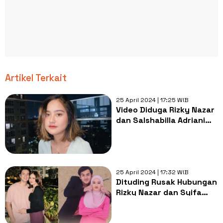
Artikel Terkait
25 April 2024 | 17:25 WIB
Video Diduga Rizky Nazar
dan Salshabilla Adriani
Muncul, Ada Cipika-cipiki
25 April 2024 | 17:32 WIB
Dituding Rusak Hubungan
Rizky Nazar dan Syifa
Hadju, Ini Klarifikasi
Salshabilla Adriani