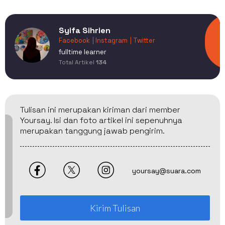
Syifa Sihrien
Facebook
| Instagram
| Twitter
fulltime learner
Total Artikel
134
Tulisan ini merupakan kiriman dari member
Yoursay. Isi dan foto artikel ini sepenuhnya
merupakan tanggung jawab pengirim.
yoursay@suara.com
Kirim Tulisan