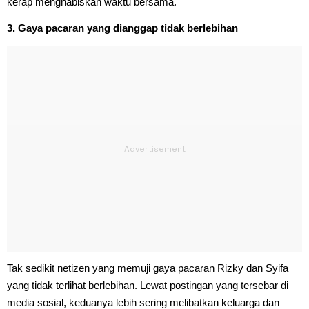
kerap menghabiskan waktu bersama.
3. Gaya pacaran yang dianggap tidak berlebihan
Tak sedikit netizen yang memuji gaya pacaran Rizky dan Syifa
yang tidak terlihat berlebihan. Lewat postingan yang tersebar di
media sosial, keduanya lebih sering melibatkan keluarga dan