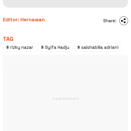
Editor: Hernawan
Share:
TAG
# rizky nazar
# Syifa Hadju
# salshabilla adriani