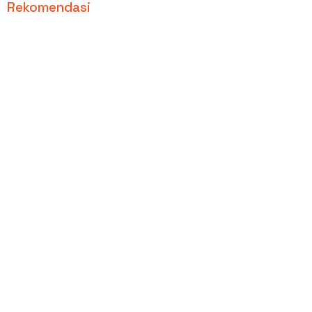
Rekomendasi