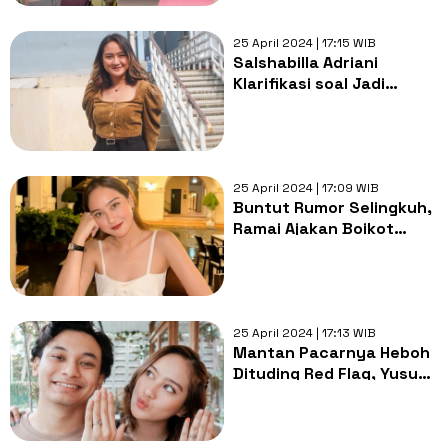
25 April 2024 | 17:15 WIB
Salshabilla Adriani
Klarifikasi soal Jadi
Selingkuhan Rizky Nazar
25 April 2024 | 17:09 WIB
Buntut Rumor Selingkuh,
Ramai Ajakan Boikot
Sinetron Rizky Nazar dan
Salshabilla Adriani
25 April 2024 | 17:13 WIB
Mantan Pacarnya Heboh
Dituding Red Flag, Yusuf
Mahardika Ungkap Alasan
Putus dari Salshabilla
Adriani