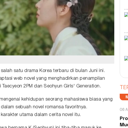
 salah satu
drama
Korea terbaru di bulan Juni ini.
aptasi web novel yang menghadirkan penampilan
TE
i
Taecyeon 2PM
dan Seohyun Girls' Generation.
ah mengenai kehidupan seorang mahasiswa biasa yang
r dalam sebuah novel romansa favoritnya.
06 A
 karakter utama dalam cerita novel itu.
Pro
Mud