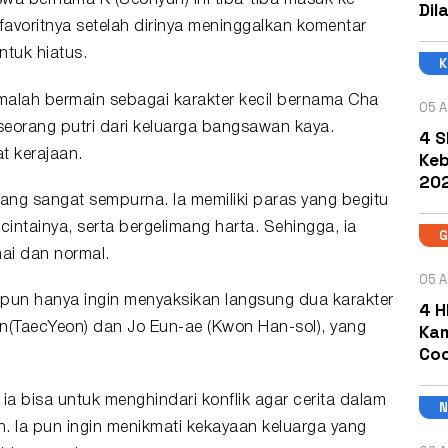
wa bernama K (Seohyun) ini tiba-tiba masuk ke
Dil
favoritnya setelah dirinya meninggalkan komentar
ntuk hiatus.
a malah bermain sebagai karakter kecil bernama Cha
05 A
orang putri dari keluarga bangsawan kaya.
4 S
t kerajaan.
Keb
202
ng sangat sempurna. Ia memiliki paras yang begitu
ntainya, serta bergelimang harta. Sehingga, ia
mai dan normal.
05 A
 pun hanya ingin menyaksikan langsung dua karakter
4 H
Kam
Bun(TaecYeon) dan Jo Eun-ae (Kwon Han-sol), yang
Coc
ia bisa untuk menghindari konflik agar cerita dalam
h. Ia pun ingin menikmati kekayaan keluarga yang