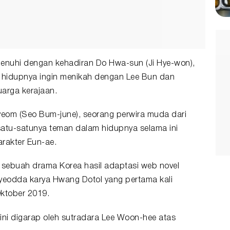
penuhi dengan kehadiran Do Hwa-sun (Ji Hye-won),
n hidupnya ingin menikah dengan Lee Bun dan
uarga kerajaan.
yeom (Seo Bum-june), seorang perwira muda dari
satu-satunya teman dalam hidupnya selama ini
arakter Eun-ae.
ah sebuah
drama Korea
hasil adaptasi web novel
eodda karya Hwang Dotol yang pertama kali
ktober 2019.
 ini digarap oleh sutradara Lee Woon-hee atas