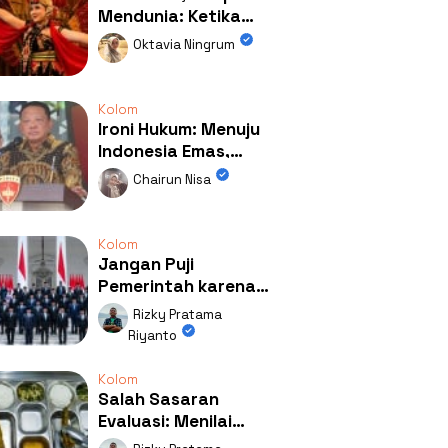
Mendunia: Ketika
Kolaborasi
Oktavia Ningrum
Mengubah Wajah
Kemiren
Kolom
Ironi Hukum: Menuju
Indonesia Emas,
Ternyata Emasnya
Chairun Nisa
Ada di Rumah Febrie!
Kolom
Jangan Puji
Pemerintah karena
Kerja: Mengapa
Rizky Pratama
Publik Begitu Mudah
Riyanto
Terpesona?
Kolom
Salah Sasaran
Evaluasi: Menilai
Program MBG Lewat