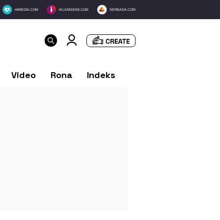
HIMEDIK.COM
IKLANDISINI.COM
SERBADA.COM
Video
Rona
Indeks