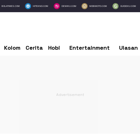
BOLATIMES.COM
HITEKNO.COM
DEWIKU.COM
MOBIMOTO.COM
GUIDEKU.COM
Kolom
Cerita
Hobi
Entertainment
Ulasan