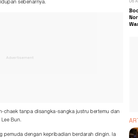
06 A
ehidupan sebenarnya.
Boc
Nor
Wa
-chaek tanpa disangka-sangka justru bertemu dan
AR
n Lee Bun.
g pemuda dengan kepribadian berdarah dingin. Ia