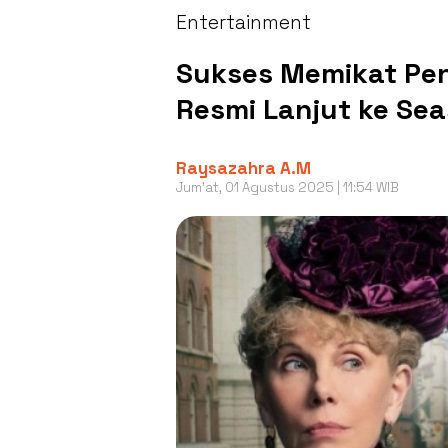
Entertainment
Sukses Memikat Peno
Resmi Lanjut ke Se
Raysazahra A.M
Jum'at, 01 Agustus 2025 | 11:54 WIB