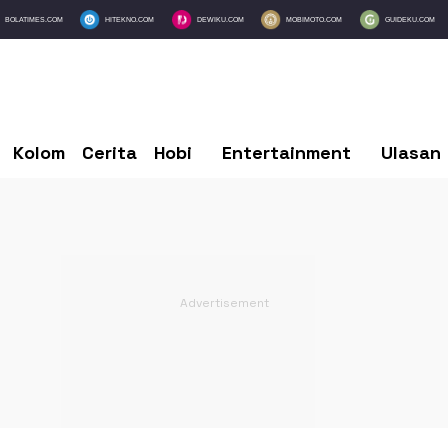
BOLATIMES.COM
HITEKNO.COM
DEWIKU.COM
MOBIMOTO.COM
GUIDEKU.COM
Kolom
Cerita
Hobi
Entertainment
Ulasan