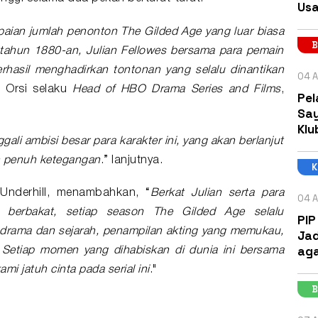
Usa
ian jumlah penonton The Gilded Age yang luar biasa
B
k tahun 1880-an, Julian Fellowes bersama para pemain
erhasil menghadirkan tontonan yang selalu dinantikan
04 A
a Orsi selaku
Head of HBO Drama Series
and
Films
,
Pel
Say
Klu
ali ambisi besar para karakter ini, yang akan berlanjut
n penuh ketegangan
.” lanjutnya.
n Underhill, menambahkan, “
Berkat Julian serta para
04 A
 berbakat, setiap season The Gilded Age selalu
PIP
drama dan sejarah, penampilan akting yang memukau,
Jad
aga
 Setiap momen yang dihabiskan di dunia ini bersama
i jatuh cinta pada serial ini
."
B