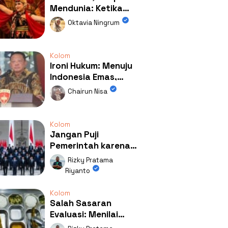
Mendunia: Ketika
Kolaborasi
Oktavia Ningrum
Mengubah Wajah
Kemiren
Kolom
Ironi Hukum: Menuju
Indonesia Emas,
Ternyata Emasnya
Chairun Nisa
Ada di Rumah Febrie!
Kolom
Jangan Puji
Pemerintah karena
Kerja: Mengapa
Rizky Pratama
Publik Begitu Mudah
Riyanto
Terpesona?
Kolom
Salah Sasaran
Evaluasi: Menilai
Program MBG Lewat