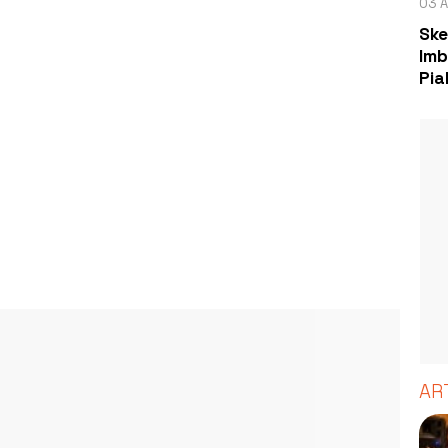
03 A
Ske
Imb
Pia
AR