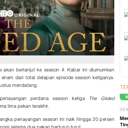
e
akan berlanjut ke
season 4
. Kabar ini diumumkan
enam dari total delapan episode season ketiganya.
TE
gustus mendatang.
penayangan perdana season ketiga
The Gilded
ma lima pekan terakhir.
03 A
Men
angka penayangan season ini naik hingga 20 persen
Tin
inggi selama dua pekan berturut-turut.