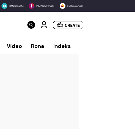
HIMEDIK.COM
IKLANDISINI.COM
SERBADA.COM
Video
Rona
Indeks