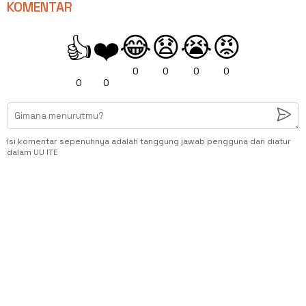
KOMENTAR
😂
😧
😭
😡
👍
❤️
0
0
0
0
0
0
Isi komentar sepenuhnya adalah tanggung jawab pengguna dan diatur
dalam UU ITE