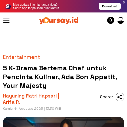
×
Mau update info hits tanpa ribet?
Download
Suara App tanpa iklan buat kamu!
Entertainment
5 K-Drama Bertema Chef untuk
Pencinta Kuliner, Ada Bon Appetit,
Your Majesty
Hayuning Ratri Hapsari |
Share:
Arifa R.
Kamis, 14 Agustus 2025 | 13:30 WIB