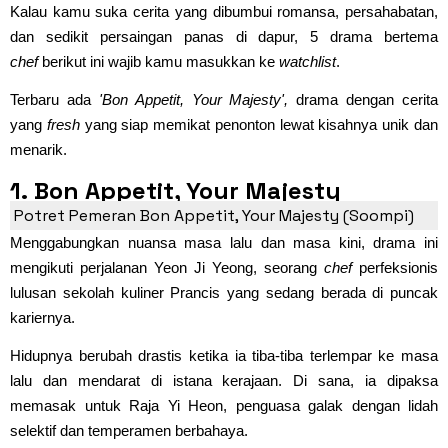
Kalau kamu suka cerita yang dibumbui romansa, persahabatan,
dan sedikit persaingan panas di dapur, 5 drama bertema
chef
berikut ini wajib kamu masukkan ke
watchlist
.
Terbaru ada
'Bon Appetit, Your Majesty',
drama dengan cerita
yang
fresh
yang siap memikat penonton lewat kisahnya unik dan
menarik.
1. Bon Appetit, Your Majesty
Potret Pemeran Bon Appetit, Your Majesty (Soompi)
Menggabungkan nuansa masa lalu dan masa kini, drama ini
mengikuti perjalanan Yeon Ji Yeong, seorang
chef
perfeksionis
lulusan sekolah kuliner Prancis yang sedang berada di puncak
kariernya.
Hidupnya berubah drastis ketika ia tiba-tiba terlempar ke masa
lalu dan mendarat di istana kerajaan. Di sana, ia dipaksa
memasak untuk Raja Yi Heon, penguasa galak dengan lidah
selektif dan temperamen berbahaya.