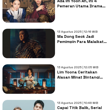
Ada Im Yoon Ah, Ini 4
Pemeran Utama Drama
Korea Bon Appetite, Your
Majesty
13 Agustus 2025 | 12:16 WIB
Ma Dong Seok Jadi
Pemimpin Para Malaikat
dengan Energi Harimau di
Drama Bertajuk Twelve
13 Agustus 2025 | 12:05 WIB
Lim Yoona Ceritakan
Alasan Minat Bintangi
Drama Bon Apptit, Your
Majesty
13 Agustus 2025 | 10:48 WIB
Capai Titik Balik, Serial