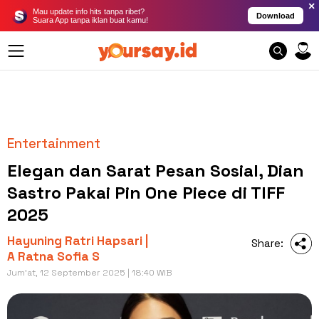
×
Mau update info hits tanpa ribet?
Download
Suara App tanpa iklan buat kamu!
Entertainment
Elegan dan Sarat Pesan Sosial, Dian
Sastro Pakai Pin One Piece di TIFF
2025
Hayuning Ratri Hapsari |
Share:
A Ratna Sofia S
Jum'at, 12 September 2025 | 18:40 WIB