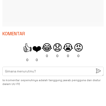
KOMENTAR
😂
😧
😭
😡
👍
❤️
0
0
0
0
0
0
Isi komentar sepenuhnya adalah tanggung jawab pengguna dan diatur
dalam UU ITE