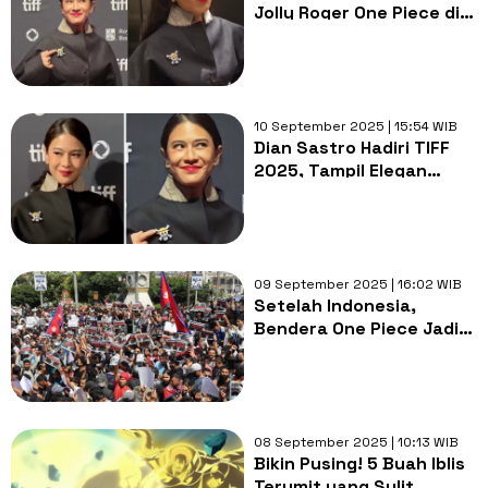
Jolly Roger One Piece di
TIFF 2025, Apa
Maknanya?
10 September 2025 | 15:54 WIB
Dian Sastro Hadiri TIFF
2025, Tampil Elegan
dengan Pin Bajak Laut
One Piece yang Curi
Perhatian
09 September 2025 | 16:02 WIB
Setelah Indonesia,
Bendera One Piece Jadi
Simbol Perlawanan di
Nepal
08 September 2025 | 10:13 WIB
Bikin Pusing! 5 Buah Iblis
Terumit yang Sulit