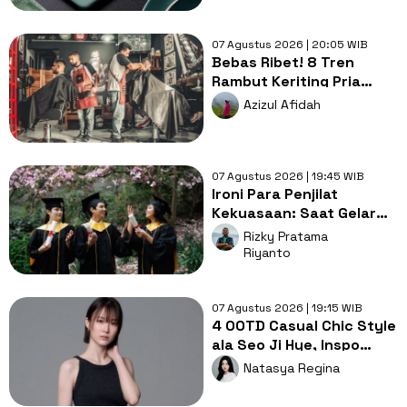
07 Agustus 2026 | 20:05 WIB
Bebas Ribet! 8 Tren
Rambut Keriting Pria
untuk Wajah Kotak yang
Azizul Afidah
Gampang Ditata
07 Agustus 2026 | 19:45 WIB
Ironi Para Penjilat
Kekuasaan: Saat Gelar
Akademis Kalah oleh
Rizky Pratama
Mental ABS
Riyanto
07 Agustus 2026 | 19:15 WIB
4 OOTD Casual Chic Style
ala Seo Ji Hye, Inspo
Gaya Ngampus Sampai
Natasya Regina
Ngantor!