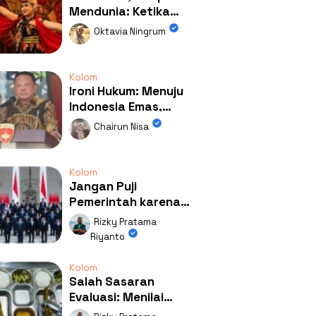
Mendunia: Ketika
Kolaborasi
Oktavia Ningrum
Mengubah Wajah
Kemiren
Kolom
Ironi Hukum: Menuju
Indonesia Emas,
Ternyata Emasnya
Chairun Nisa
Ada di Rumah Febrie!
Kolom
Jangan Puji
Pemerintah karena
Kerja: Mengapa
Rizky Pratama
Publik Begitu Mudah
Riyanto
Terpesona?
Kolom
Salah Sasaran
Evaluasi: Menilai
Program MBG Lewat