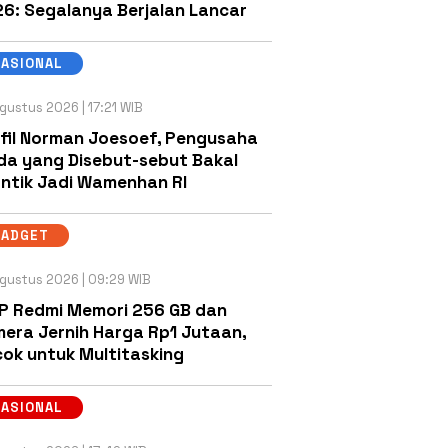
6: Segalanya Berjalan Lancar
NASIONAL
gustus 2026 | 17:21 WIB
fil Norman Joesoef, Pengusaha
a yang Disebut-sebut Bakal
antik Jadi Wamenhan RI
GADGET
gustus 2026 | 09:29 WIB
P Redmi Memori 256 GB dan
era Jernih Harga Rp1 Jutaan,
ok untuk Multitasking
NASIONAL