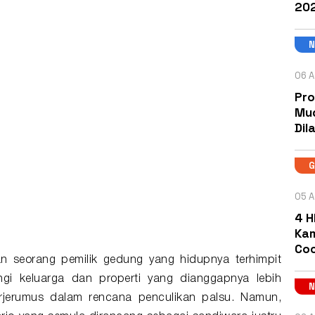
202
06 A
Pro
Mud
Dil
05 A
4 H
Kam
Coc
 seorang pemilik gedung yang hidupnya terhimpit
gi keluarga dan properti yang dianggapnya lebih
terjerumus dalam rencana penculikan palsu. Namun,