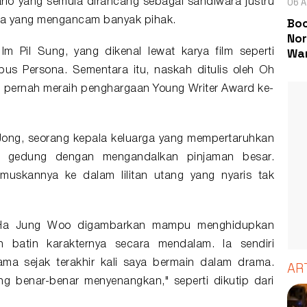
06 A
nario yang semula dirancang sebagai sandiwara justru
ta yang mengancam banyak pihak.
Boc
Nor
Wa
Im Pil Sung, yang dikenal lewat karya film seperti
bus Persona. Sementara itu, naskah ditulis oleh Oh
g pernah meraih penghargaan Young Writer Award ke-
ong, seorang kepala keluarga yang mempertaruhkan
h gedung dengan mengandalkan pinjaman besar.
umuskannya ke dalam lilitan utang yang nyaris tak
 Ha Jung Woo digambarkan mampu menghidupkan
 batin karakternya secara mendalam. Ia sendiri
ma sejak terakhir kali saya bermain dalam drama.
AR
g benar-benar menyenangkan," seperti dikutip dari