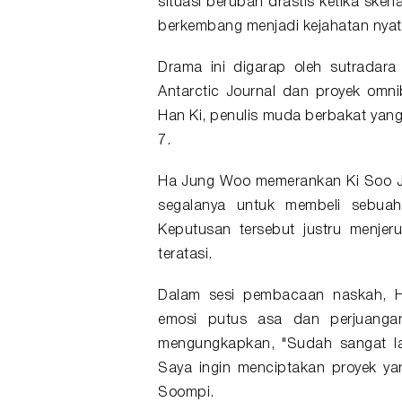
situasi berubah drastis ketika ske
berkembang menjadi kejahatan nya
Drama ini digarap oleh sutradara 
Antarctic Journal dan proyek omni
Han Ki, penulis muda berbakat yan
7.
Ha Jung Woo memerankan Ki Soo J
segalanya untuk membeli sebua
Keputusan tersebut justru menjer
teratasi.
Dalam sesi pembacaan naskah,
emosi putus asa dan perjuangan
mengungkapkan, "Sudah sangat la
Saya ingin menciptakan proyek yan
Soompi.