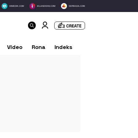
HIMEDIK.COM
IKLANDISINI.COM
SERBADA.COM
Video
Rona
Indeks