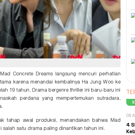
l
Mad Concrete Dreams
langsung mencuri perhatian
rutama karena menandai kembalinya
Ha Jung Woo
ke
TE
elah 19 tahun. Drama bergenre thriller ini baru-baru ini
askah perdana yang mempertemukan sutradara,
a.
05 A
sejak tahap awal produksi, menandakan bahwa Mad
4 S
salah satu drama paling dinantikan tahun ini.
Keb