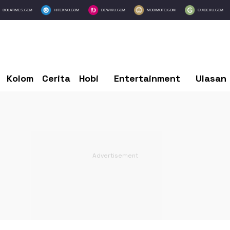
BOLATIMES.COM
HITEKNO.COM
DEWIKU.COM
MOBIMOTO.COM
GUIDEKU.COM
Kolom
Cerita
Hobi
Entertainment
Ulasan