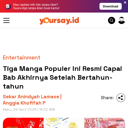
×
Mau update info hits tanpa ribet?
Download
Suara App tanpa iklan buat kamu!
Entertainment
Tiga Manga Populer Ini Resmi Capai
Bab Akhirnya Setelah Bertahun-
tahun
Sekar Anindyah Lamase |
Share:
Anggia Khofifah P
Rabu, 08 April 2026 | 14:22 WIB