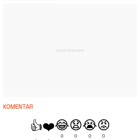
KOMENTAR
😂
😧
😭
😡
👍
❤️
0
0
0
0