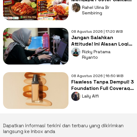
Makin Seragam dan Bikin
Rahel Ulina Br
Kita Bosan?
Sembiring
08 Agustus 2026 | 17:20 WIB
Jangan Salahkan
Attitude! Ini Alasan Logis
Kenapa Gen Z Susah Cari
Rizky Pratama
Kerja
Riyanto
08 Agustus 2026 | 16:50 WIB
Flawless Tanpa Dempul! 3
Foundation Full Coverage
Buat Tutupi Bekas
Laily Alfi
Jerawat
Dapatkan informasi terkini dan terbaru yang dikirimkan
langsung ke Inbox anda