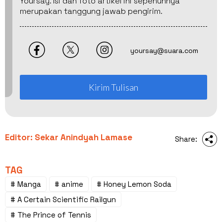
Yoursay. Isi dan foto artikel ini sepenuhnya
merupakan tanggung jawab pengirim.
yoursay@suara.com
Kirim Tulisan
Editor: Sekar Anindyah Lamase
Share:
TAG
# Manga
# anime
# Honey Lemon Soda
# A Certain Scientific Railgun
# The Prince of Tennis