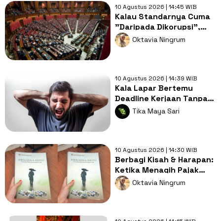
10 Agustus 2026 | 14:45 WIB
Kalau Standarnya Cuma
"Daripada Dikorupsi",
Semua Program Terlihat
Oktavia Ningrum
Bagus
10 Agustus 2026 | 14:39 WIB
Kala Lapar Bertemu
Deadline Kerjaan Tanpa
Ampun, Lahirlah Kutukan
Tika Maya Sari
'Hangry'
10 Agustus 2026 | 14:30 WIB
Berbagi Kisah & Harapan:
Ketika Menagih Pajak
Tidak Sekadar Soal
Oktavia Ningrum
Angka