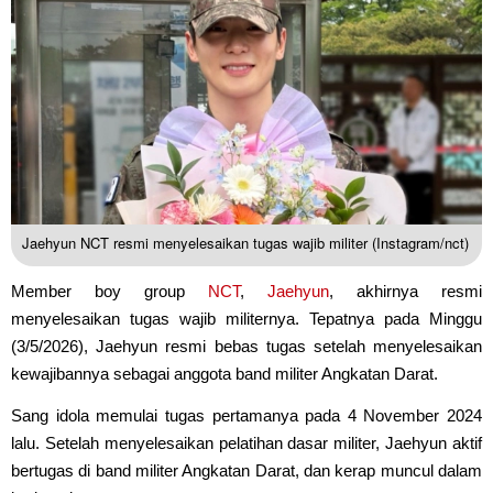
Jaehyun NCT resmi menyelesaikan tugas wajib militer (Instagram/nct)
Member boy group
NCT
,
Jaehyun
, akhirnya resmi
menyelesaikan tugas wajib militernya. Tepatnya pada Minggu
(3/5/2026), Jaehyun resmi bebas tugas setelah menyelesaikan
kewajibannya sebagai anggota band militer Angkatan Darat.
Sang idola memulai tugas pertamanya pada 4 November 2024
lalu. Setelah menyelesaikan pelatihan dasar militer, Jaehyun aktif
bertugas di band militer Angkatan Darat, dan kerap muncul dalam