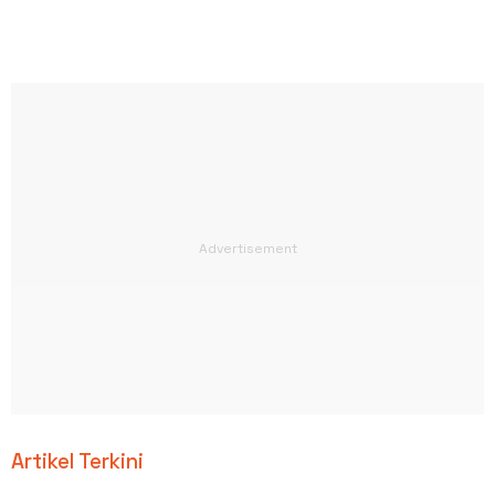
Artikel Terkini