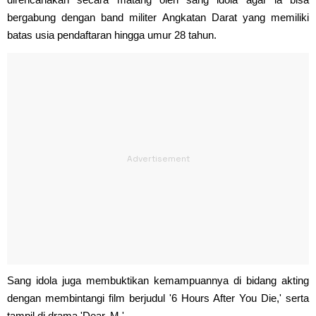
bergabung dengan band militer Angkatan Darat yang memiliki
batas usia pendaftaran hingga umur 28 tahun.
Sang idola juga membuktikan kemampuannya di bidang akting
dengan membintangi film berjudul '6 Hours After You Die,' serta
tampil di drama 'Dear. M.'