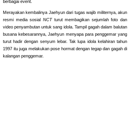
berbagai event.
Merayakan kembalinya Jaehyun dari tugas wajib militernya, akun
resmi media sosial
NCT
turut membagikan sejumlah foto dan
video penyambutan untuk sang idola. Tampil gagah dalam balutan
busana kebesarannya, Jaehyun menyapa para penggemar yang
turut hadir dengan senyum lebar. Tak lupa idola kelahiran tahun
1997 itu juga melakukan pose hormat dengan tegap dan gagah di
kalangan penggemar.