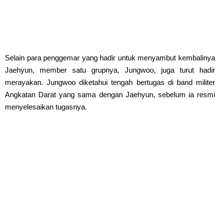
Selain para penggemar yang hadir untuk menyambut kembalinya
Jaehyun, member satu grupnya, Jungwoo, juga turut hadir
merayakan. Jungwoo diketahui tengah bertugas di band militer
Angkatan Darat yang sama dengan Jaehyun, sebelum ia resmi
menyelesaikan tugasnya.