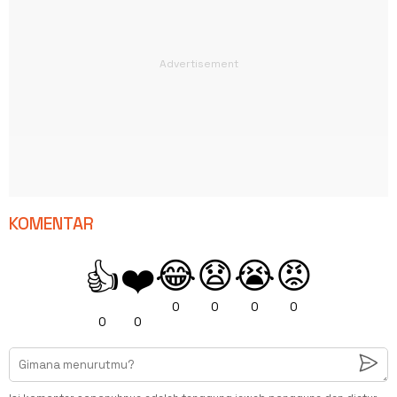
KOMENTAR
😂
😧
😭
😡
👍
❤️
0
0
0
0
0
0