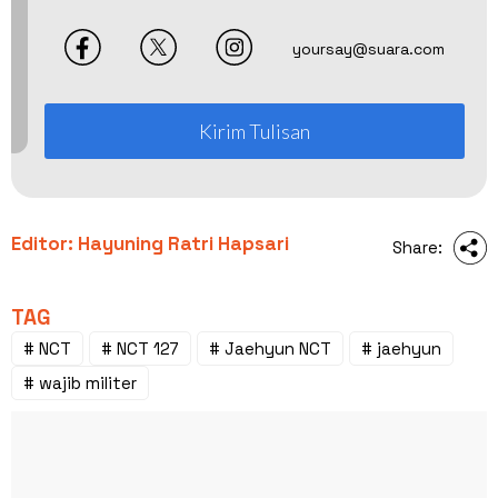
yoursay@suara.com
Kirim Tulisan
Editor: Hayuning Ratri Hapsari
Share:
TAG
# NCT
# NCT 127
# Jaehyun NCT
# jaehyun
# wajib militer