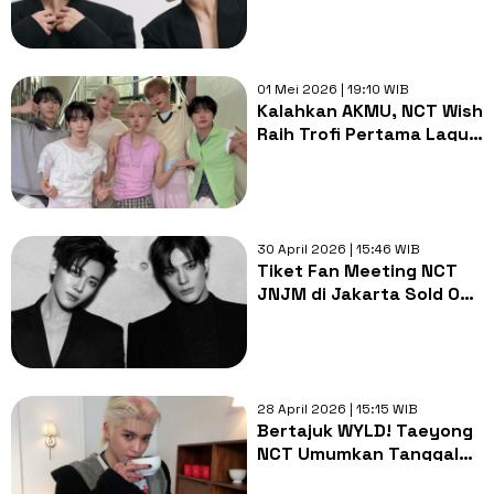
Tambah Hari
01 Mei 2026 | 19:10 WIB
Kalahkan AKMU, NCT Wish
Raih Trofi Pertama Lagu
Ode to Love di Music
Bank
30 April 2026 | 15:46 WIB
Tiket Fan Meeting NCT
JNJM di Jakarta Sold Out
dalam Sekejap, Ada
Tambahan Hari?
28 April 2026 | 15:15 WIB
Bertajuk WYLD! Taeyong
NCT Umumkan Tanggal
Comeback Full Album