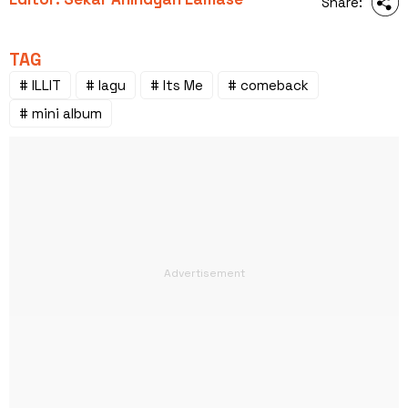
Share:
TAG
# ILLIT
# lagu
# Its Me
# comeback
# mini album