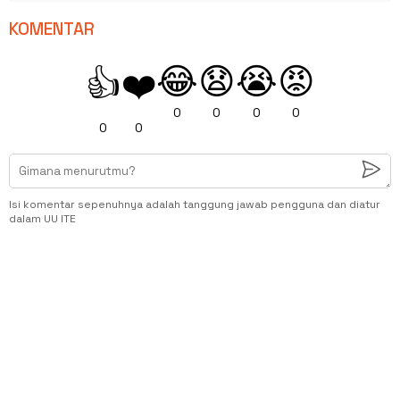
KOMENTAR
😂
😧
😭
😡
👍
❤️
0
0
0
0
0
0
Isi komentar sepenuhnya adalah tanggung jawab pengguna dan diatur
dalam UU ITE