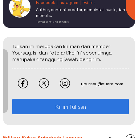
Facebook
| Instagram
| Twitter
Author, content creator, mencintai musik, dan
menulis.
Total Artikel
5548
Tulisan ini merupakan kiriman dari member
Yoursay. Isi dan foto artikel ini sepenuhnya
merupakan tanggung jawab pengirim.
yoursay@suara.com
Kirim Tulisan
Editor: Sekar Anindyah Lamase