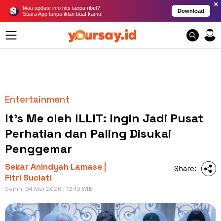
×
Mau update info hits tanpa ribet?
Download
Suara App tanpa iklan buat kamu!
Entertainment
It's Me oleh ILLIT: Ingin Jadi Pusat
Perhatian dan Paling Disukai
Penggemar
Sekar Anindyah Lamase |
Share:
Fitri Suciati
Senin, 04 Mei 2026 | 12:10 WIB