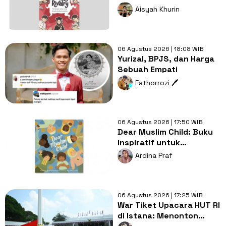
Kecil dan Persaingan
Aisyah Khurin
Antarsaudara
06 Agustus 2026 | 18:08 WIB
Yurizal, BPJS, dan Harga
Sebuah Empati
Fathorrozi 🖊️
06 Agustus 2026 | 17:50 WIB
Dear Muslim Child: Buku
Inspiratif untuk
Tumbuhkan Percaya Diri
Ardina Praf
Anak Muslim
06 Agustus 2026 | 17:25 WIB
War Tiket Upacara HUT RI
di Istana: Menonton