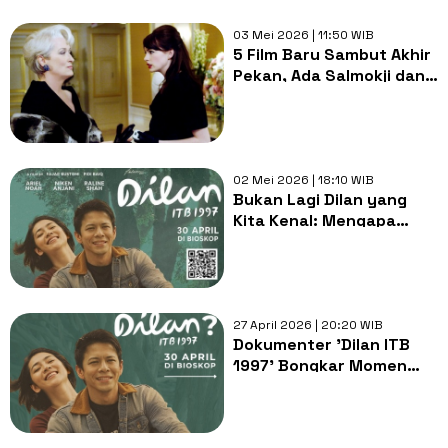
03 Mei 2026 | 11:50 WIB
5 Film Baru Sambut Akhir
Pekan, Ada Salmokji dan
Devil Wears Prada 2
02 Mei 2026 | 18:10 WIB
Bukan Lagi Dilan yang
Kita Kenal: Mengapa
'Dilan ITB 1997' Lebih
Sunyi dan Penuh Luka?
27 April 2026 | 20:20 WIB
Dokumenter 'Dilan ITB
1997' Bongkar Momen
Autentik Ariel NOAH yang
Jarang Tersorot