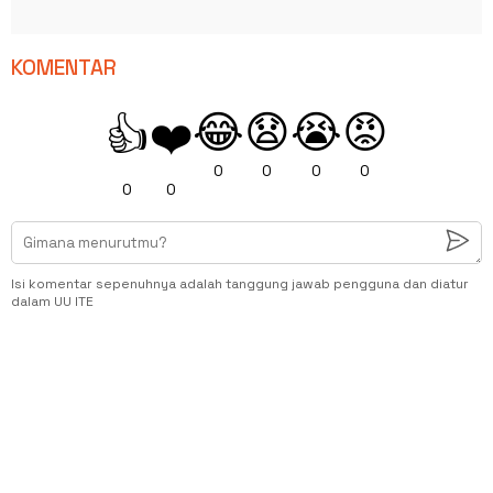
KOMENTAR
😂
😧
😭
😡
👍
❤️
0
0
0
0
0
0
Isi komentar sepenuhnya adalah tanggung jawab pengguna dan diatur
dalam UU ITE