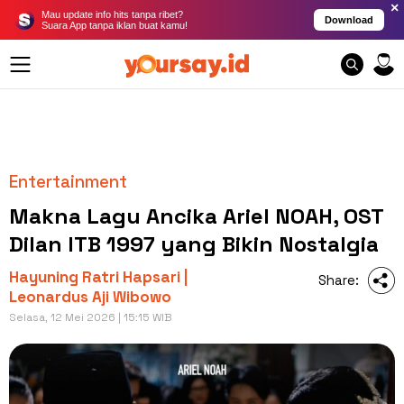
×
Mau update info hits tanpa ribet?
Download
Suara App tanpa iklan buat kamu!
Entertainment
Makna Lagu Ancika Ariel NOAH, OST
Dilan ITB 1997 yang Bikin Nostalgia
Hayuning Ratri Hapsari |
Share:
Leonardus Aji Wibowo
Selasa, 12 Mei 2026 | 15:15 WIB