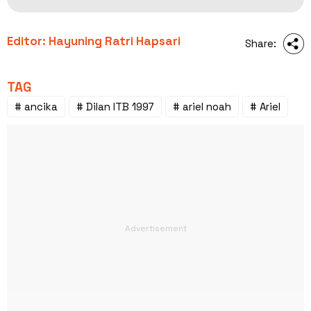
Editor: Hayuning Ratri Hapsari
Share:
TAG
# ancika
# Dilan ITB 1997
# ariel noah
# Ariel