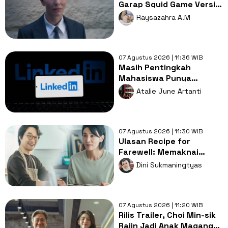
Garap Squid Game Versi
Amerika, Apa Alasannya?
Raysazahra A.M
07 Agustus 2026 | 11:36 WIB
Masih Pentingkah
Mahasiswa Punya
LinkedIn di Era AI?
Atalie June Artanti
07 Agustus 2026 | 11:30 WIB
Ulasan Recipe for
Farewell: Memaknai
Perpisahan Lewat
Dini Sukmaningtyas
Sepiring Masakan
07 Agustus 2026 | 11:20 WIB
Rilis Trailer, Choi Min-sik
Rajin Jadi Anak Magang