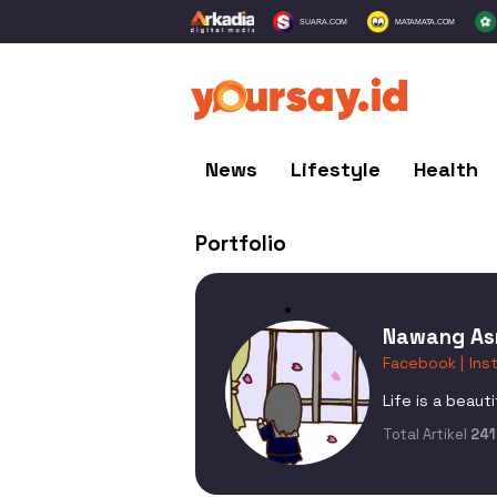
SUARA.COM
MATAMATA.COM
News
Lifestyle
Health
Portfolio
Nawang Asr
Facebook |
Ins
Life is a beauti
Total Artikel
241