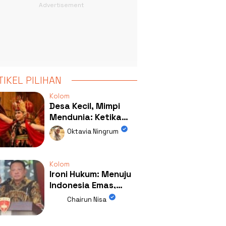
TIKEL PILIHAN
Kolom
Desa Kecil, Mimpi
Mendunia: Ketika
Kolaborasi
Oktavia Ningrum
Mengubah Wajah
Kemiren
Kolom
Ironi Hukum: Menuju
Indonesia Emas,
Ternyata Emasnya
Chairun Nisa
Ada di Rumah Febrie!