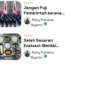
Kolom
Jangan Puji
Pemerintah karena
Kerja: Mengapa
Rizky Pratama
Publik Begitu Mudah
Riyanto
Terpesona?
Kolom
Salah Sasaran
Evaluasi: Menilai
Program MBG Lewat
Rizky Pratama
Respons Anak Itu
Riyanto
Absurd