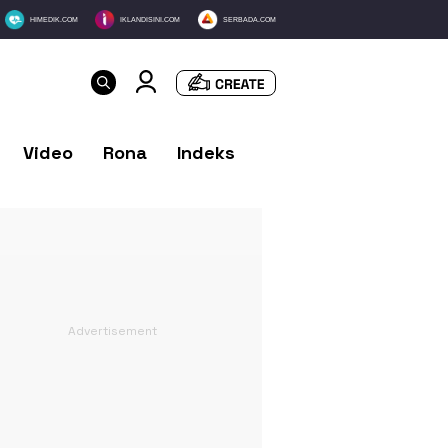
HIMEDIK.COM
IKLANDISINI.COM
SERBADA.COM
Video
Rona
Indeks