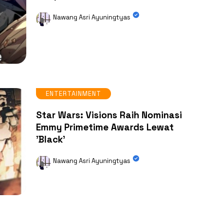
Nawang Asri Ayuningtyas
ENTERTAINMENT
Star Wars: Visions Raih Nominasi
Emmy Primetime Awards Lewat
'Black'
Nawang Asri Ayuningtyas