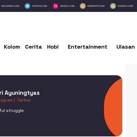
BOLATIMES.COM
HITEKNO.COM
DEWIKU.COM
MOBIMOTO.COM
GUIDEKU.COM
Kolom
Cerita
Hobi
Entertainment
Ulasan
i Ayuningtyas
tagram |
Twitter
ful struggle