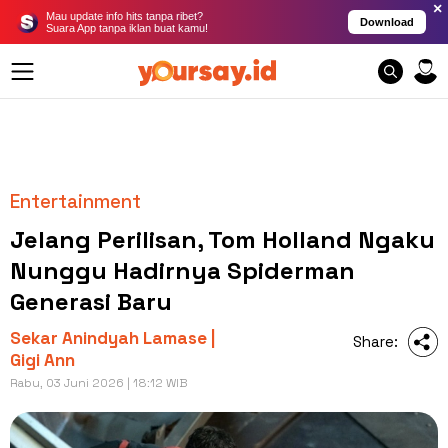
×
Mau update info hits tanpa ribet?
Download
Suara App tanpa iklan buat kamu!
Entertainment
Jelang Perilisan, Tom Holland Ngaku
Nunggu Hadirnya Spiderman
Generasi Baru
Sekar Anindyah Lamase |
Share:
Gigi Ann
Rabu, 03 Juni 2026 | 18:12 WIB