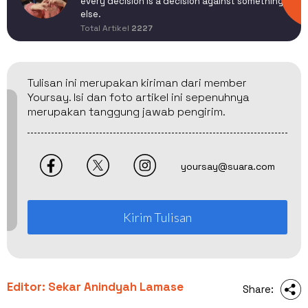
every decision is a decision against something
else.
Total Artikel
2227
Tulisan ini merupakan kiriman dari member
Yoursay. Isi dan foto artikel ini sepenuhnya
merupakan tanggung jawab pengirim.
yoursay@suara.com
Kirim Tulisan
Editor: Sekar Anindyah Lamase
Share: