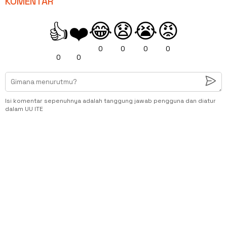
KOMENTAR
😂
😧
😭
😡
👍
❤️
0
0
0
0
0
0
Isi komentar sepenuhnya adalah tanggung jawab pengguna dan diatur
dalam UU ITE