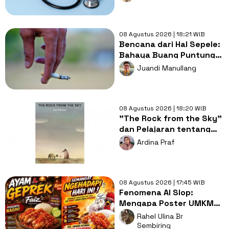
Tetap Murah?
08 Agustus 2026 | 18:21 WIB
Bencana dari Hal Sepele:
Bahaya Buang Puntung
Rokok Sembarangan di
Juandi Manullang
Musim Kemarau
08 Agustus 2026 | 18:20 WIB
"The Rock from the Sky"
dan Pelajaran tentang
Berani Menghadapi
Ardina Praf
Perubahan
08 Agustus 2026 | 17:45 WIB
Fenomena AI Slop:
Mengapa Poster UMKM
Makin Seragam dan Bikin
Rahel Ulina Br
Kita Bosan?
Sembiring