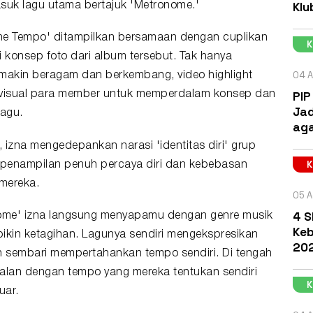
Klu
suk lagu utama bertajuk 'Metronome.'
The Tempo' ditampilkan bersamaan dengan cuplikan
i konsep foto dari album tersebut. Tak hanya
04 A
emakin beragam dan berkembang, video highlight
PIP
si visual para member untuk memperdalam konsep dan
Jad
lagu.
aga
ni, izna mengedepankan narasi 'identitas diri' grup
i penampilan penuh percaya diri dan kebebasan
 mereka.
05 A
4 S
ome' izna langsung menyapamu dengan genre musik
Keb
ikin ketagihan. Lagunya sendiri mengekspresikan
202
n sembari mempertahankan tempo sendiri. Di tengah
rjalan dengan tempo yang mereka tentukan sendiri
uar.