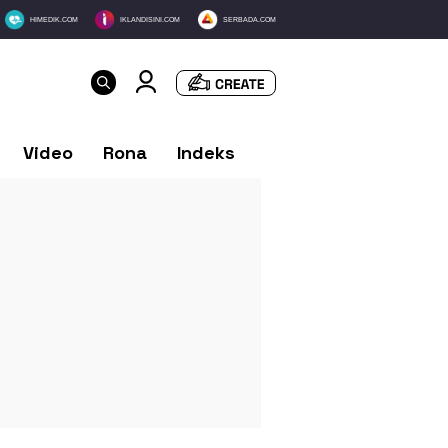
HIMEDIK.COM
IKLANDISINI.COM
SERBADA.COM
Video
Rona
Indeks