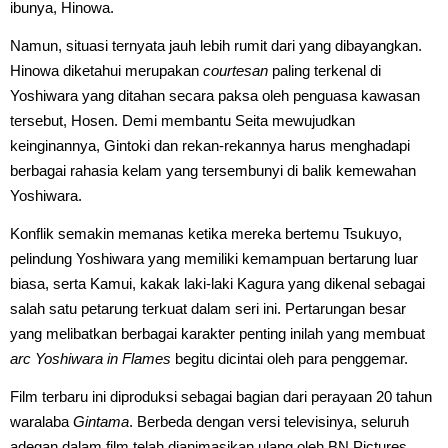
ibunya, Hinowa.
Namun, situasi ternyata jauh lebih rumit dari yang dibayangkan.
Hinowa diketahui merupakan
courtesan
paling terkenal di
Yoshiwara yang ditahan secara paksa oleh penguasa kawasan
tersebut, Hosen. Demi membantu Seita mewujudkan
keinginannya, Gintoki dan rekan-rekannya harus menghadapi
berbagai rahasia kelam yang tersembunyi di balik kemewahan
Yoshiwara.
Konflik semakin memanas ketika mereka bertemu Tsukuyo,
pelindung Yoshiwara yang memiliki kemampuan bertarung luar
biasa, serta Kamui, kakak laki-laki Kagura yang dikenal sebagai
salah satu petarung terkuat dalam seri ini. Pertarungan besar
yang melibatkan berbagai karakter penting inilah yang membuat
arc Yoshiwara in Flames
begitu dicintai oleh para penggemar.
Film terbaru ini diproduksi sebagai bagian dari perayaan 20 tahun
waralaba
Gintama
. Berbeda dengan versi televisinya, seluruh
adegan dalam film telah dianimasikan ulang oleh BN Pictures