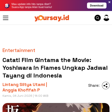
×
Mau update info hits tanpa ribet?
Download
Suara App tanpa iklan buat kamu!
Entertainment
Catat! Film Gintama the Movie:
Yoshiwara in Flames Ungkap Jadwal
Tayang di Indonesia
Lintang Siltya Utami |
Share:
Anggia Khofifah P
Kamis, 04 Juni 2026 | 14:00 WIB