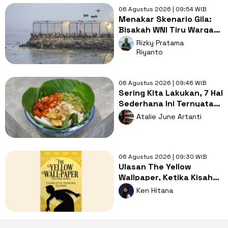
06 Agustus 2026 | 09:54 WIB
Menakar Skenario Gila:
Bisakah WNI Tiru Warga
Maroko yang Kabur
Rizky Pratama
Lewat Laut?
Riyanto
06 Agustus 2026 | 09:46 WIB
Sering Kita Lakukan, 7 Hal
Sederhana Ini Ternyata
Ciri Khas Orang Indonesia
Atalie June Artanti
Asli
06 Agustus 2026 | 09:30 WIB
Ulasan The Yellow
Wallpaper, Ketika Kisah
Horor Tak Selalu Tentang
Ken Hitana
Hantu