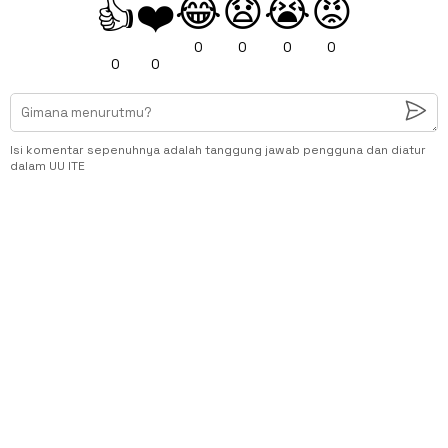
😂
😧
😭
😡
👍
❤️
0
0
0
0
0
0
Isi komentar sepenuhnya adalah tanggung jawab pengguna dan diatur
dalam UU ITE