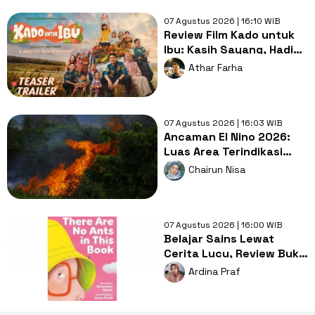
07 Agustus 2026 | 16:10 WIB
Review Film Kado untuk
Ibu: Kasih Sayang, Hadiah
Terbaik untuk Orang Tua
Athar Farha
07 Agustus 2026 | 16:03 WIB
Ancaman El Nino 2026:
Luas Area Terindikasi
Terbakar Capai Tiga Kali
Chairun Nisa
Lipat Daratan Jakarta
07 Agustus 2026 | 16:00 WIB
Belajar Sains Lewat
Cerita Lucu, Review Buku
There Are No Ants in This
Ardina Praf
Book