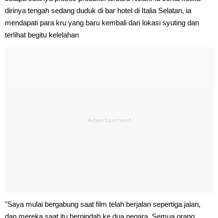
dirinya tengah sedang duduk di bar hotel di Italia Selatan, ia
mendapati para kru yang baru kembali dari lokasi syuting dan
terlihat begitu kelelahan
"Saya mulai bergabung saat film telah berjalan sepertiga jalan,
dan mereka saat itu berpindah ke dua negara. Semua orang