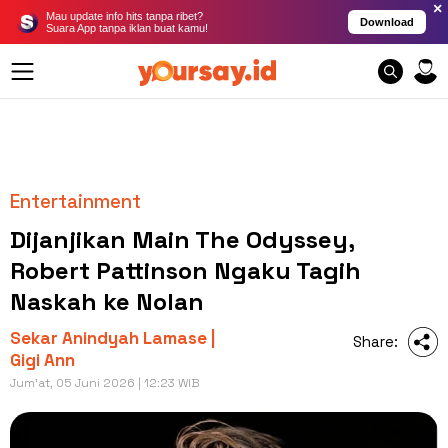
×
Mau update info hits tanpa ribet?
Download
Suara App tanpa iklan buat kamu!
Entertainment
Dijanjikan Main The Odyssey,
Robert Pattinson Ngaku Tagih
Naskah ke Nolan
Sekar Anindyah Lamase |
Share:
Gigi Ann
Jum'at, 05 Juni 2026 | 12:23 WIB