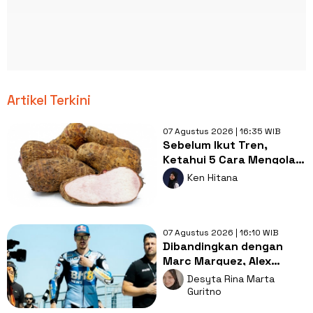
Artikel Terkini
07 Agustus 2026 | 16:35 WIB
Sebelum Ikut Tren,
Ketahui 5 Cara Mengolah
Kimpul agar Aman
Ken Hitana
Dikonsumsi
07 Agustus 2026 | 16:10 WIB
Dibandingkan dengan
Marc Marquez, Alex
Marquez Mengaku
Desyta Rina Marta
Sempat Alami Tekanan
Guritno