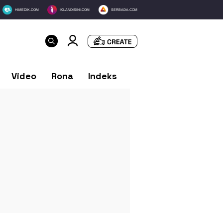
HIMEDIK.COM
IKLANDISINI.COM
SERBADA.COM
Video
Rona
Indeks