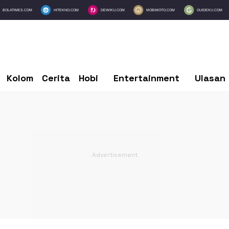
BOLATIMES.COM
HITEKNO.COM
DEWIKU.COM
MOBIMOTO.COM
GUIDEKU.COM
Kolom
Cerita
Hobi
Entertainment
Ulasan