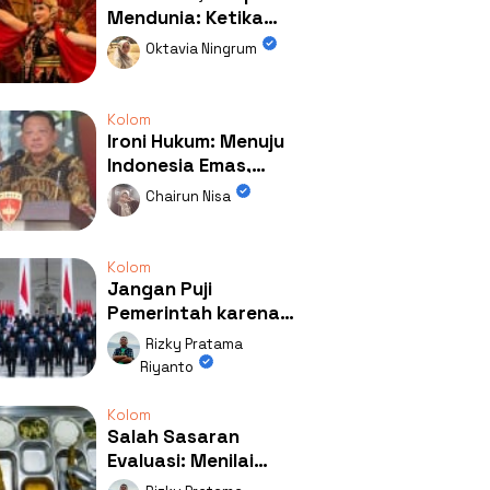
Mendunia: Ketika
Kolaborasi
Oktavia Ningrum
Mengubah Wajah
Kemiren
Kolom
Ironi Hukum: Menuju
Indonesia Emas,
Ternyata Emasnya
Chairun Nisa
Ada di Rumah Febrie!
Kolom
Jangan Puji
Pemerintah karena
Kerja: Mengapa
Rizky Pratama
Publik Begitu Mudah
Riyanto
Terpesona?
Kolom
Salah Sasaran
Evaluasi: Menilai
Program MBG Lewat