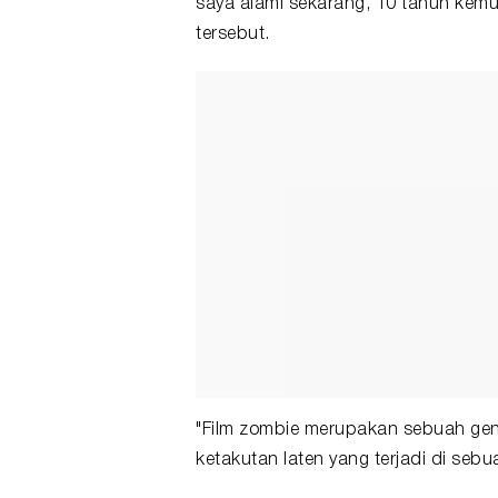
saya alami sekarang, 10 tahun ke
tersebut.
"Film
zombie
merupakan sebuah genr
ketakutan laten yang terjadi di sebu