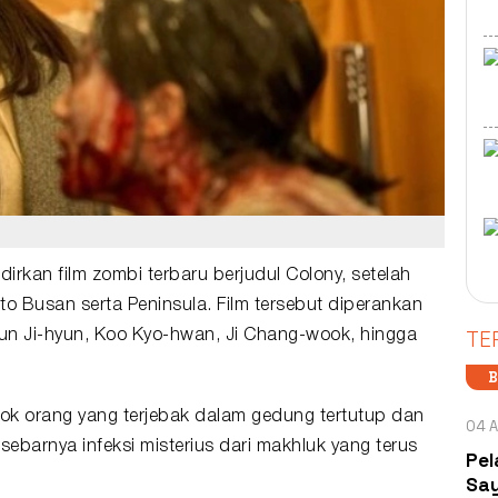
adirkan
film
zombi terbaru berjudul
Colony
, setelah
 to Busan serta Peninsula. Film tersebut diperankan
TE
 Jun Ji-hyun, Koo Kyo-hwan, Ji Chang-wook, hingga
B
ok orang yang terjebak dalam gedung tertutup dan
04 A
ebarnya infeksi misterius dari makhluk yang terus
Pel
Say