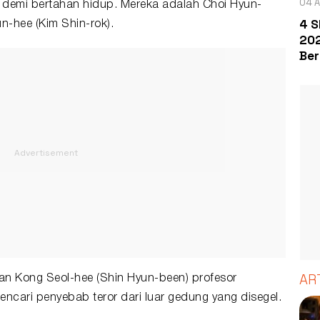
04 A
demi bertahan hidup. Mereka adalah Choi Hyun-
4 S
n-hee (Kim Shin-rok).
202
Ber
AR
an Kong Seol-hee (Shin Hyun-been) profesor
ncari penyebab teror dari luar gedung yang disegel.