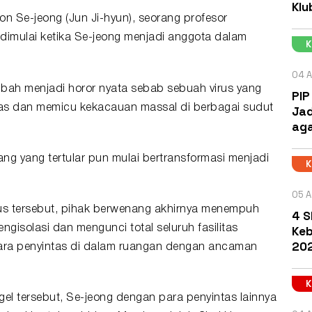
Klu
on Se-jeong (Jun Ji-hyun), seorang profesor
n dimulai ketika Se-jeong menjadi anggota dalam
04 A
bah menjadi horor nyata sebab sebuah virus yang
PIP
as dan memicu kekacauan massal di berbagai sudut
Jad
aga
ng yang tertular pun mulai bertransformasi menjadi
05 A
us tersebut, pihak berwenang akhirnya menempuh
4 S
Keb
isolasi dan mengunci total seluruh fasilitas
202
ara penyintas di dalam ruangan dengan ancaman
l tersebut, Se-jeong dengan para penyintas lainnya