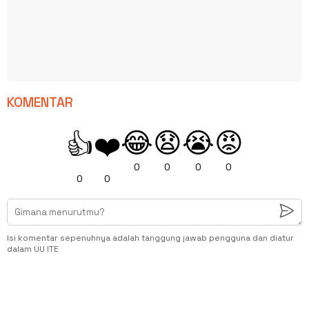
KOMENTAR
😂
😧
😭
😡
👍
❤️
0
0
0
0
0
0
Isi komentar sepenuhnya adalah tanggung jawab pengguna dan diatur
dalam UU ITE