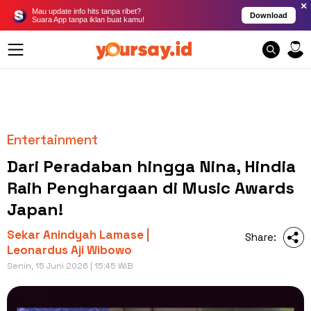
×
Mau update info hits tanpa ribet?
Download
Suara App tanpa iklan buat kamu!
Entertainment
Dari Peradaban hingga Nina, Hindia
Raih Penghargaan di Music Awards
Japan!
Sekar Anindyah Lamase |
Share:
Leonardus Aji Wibowo
Senin, 15 Juni 2026 | 15:45 WIB