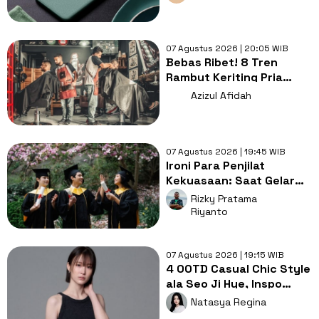
07 Agustus 2026 | 20:05 WIB
Bebas Ribet! 8 Tren
Rambut Keriting Pria
untuk Wajah Kotak yang
Azizul Afidah
Gampang Ditata
07 Agustus 2026 | 19:45 WIB
Ironi Para Penjilat
Kekuasaan: Saat Gelar
Akademis Kalah oleh
Rizky Pratama
Mental ABS
Riyanto
07 Agustus 2026 | 19:15 WIB
4 OOTD Casual Chic Style
ala Seo Ji Hye, Inspo
Gaya Ngampus Sampai
Natasya Regina
Ngantor!