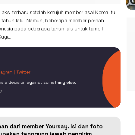
aksi terbaru setelah ketujuh member asal Korea itu
n tahun lalu. Namun, beberapa member pernah
nesia pada beberapa tahun lalu untuk tampil
Suga.
tagram |
Twitter
is a decision against something else.
7
man dari member Yoursay. Isi dan foto
erupakan tanggung jawab pengirim.