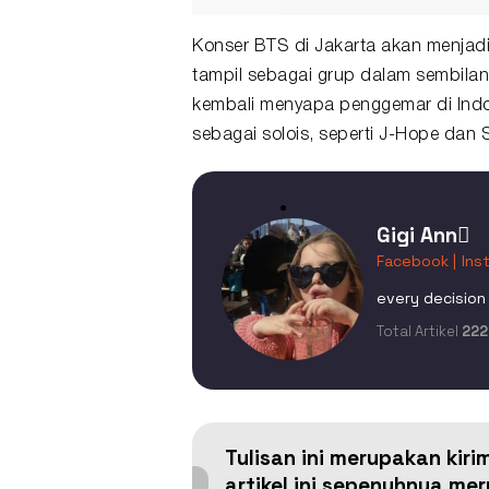
Konser BTS di Jakarta akan menjadi 
tampil sebagai grup dalam sembila
kembali menyapa penggemar di Indo
sebagai solois, seperti J-Hope dan 
Gigi Ann
Facebook |
Ins
every decision 
Total Artikel
222
Tulisan ini merupakan kiri
artikel ini sepenuhnya m