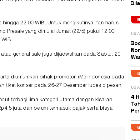
mbah dengan BOT detector sebelum mengantre di laman
Dil
 hingga 22.00 WIB. Untuk mengikutinya, fan harus
 Presale yang dimulai Jumat (22/5) pukul 12.00
06 A
 WIB.
Boc
Nor
 atau general sale juga dijadwalkan pada Sabtu, 20
Wa
arta diumumkan pihak promotor, iMe Indonesia pada
lah tiket konser pada 26-27 Desember ludes dipesan.
06 A
4 H
ebut terbagi lima kategori utama dengan kisaran
Tah
Rp4,5 juta dan belum termasuk pajak serta biaya
Pe