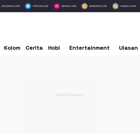
BOLATIMES.COM
HITEKNO.COM
DEWIKU.COM
MOBIMOTO.COM
GUIDEKU.COM
Kolom
Cerita
Hobi
Entertainment
Ulasan