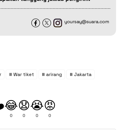
yoursay@suara.com
r
# War tiket
# arirang
# Jakarta
😂
😧
😭
😡
️
0
0
0
0