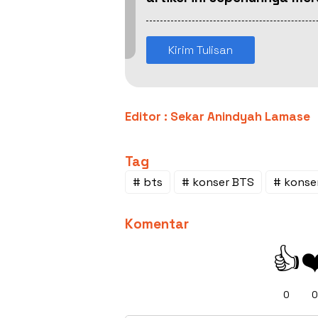
Kirim Tulisan
Editor : Sekar Anindyah Lamase
Tag
# bts
# konser BTS
# konse
Komentar
👍
❤
0
0