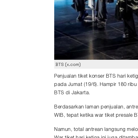
BTS (x.com)
Penjualan tiket
konser
BTS
hari keti
pada Jumat (19/6). Hampir 180 rib
BTS
di
Jakarta
.
Berdasarkan laman penjualan, antr
WIB, tepat ketika
war tiket
presale B
Namun, total antrean langsung mel