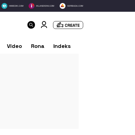
HIMEDIK.COM
IKLANDISINI.COM
SERBADA.COM
Video
Rona
Indeks