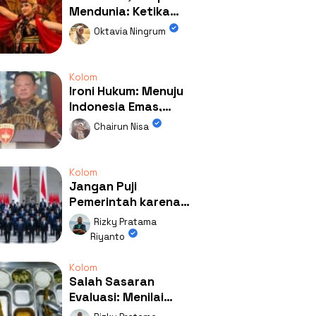
Mendunia: Ketika
Kolaborasi
Oktavia Ningrum
Mengubah Wajah
Kemiren
Kolom
Ironi Hukum: Menuju
Indonesia Emas,
Ternyata Emasnya
Chairun Nisa
Ada di Rumah Febrie!
Kolom
Jangan Puji
Pemerintah karena
Kerja: Mengapa
Rizky Pratama
Publik Begitu Mudah
Riyanto
Terpesona?
Kolom
Salah Sasaran
Evaluasi: Menilai
Program MBG Lewat