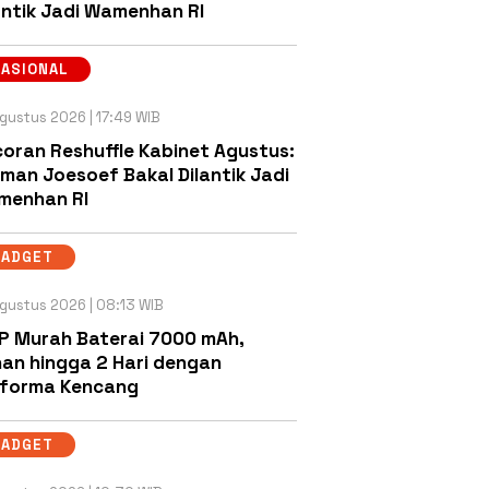
antik Jadi Wamenhan RI
NASIONAL
gustus 2026 | 17:49 WIB
oran Reshuffle Kabinet Agustus:
man Joesoef Bakal Dilantik Jadi
menhan RI
GADGET
gustus 2026 | 08:13 WIB
P Murah Baterai 7000 mAh,
an hingga 2 Hari dengan
rforma Kencang
GADGET