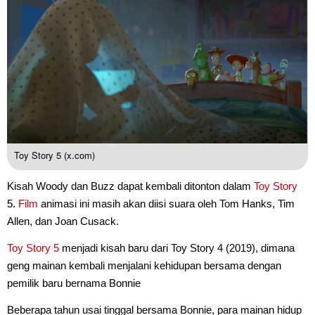
Toy Story 5 (x.com)
Kisah Woody dan Buzz dapat kembali ditonton dalam
Toy Story
5.
Film
animasi ini masih akan diisi suara oleh Tom Hanks, Tim
Allen, dan Joan Cusack.
Toy Story 5
menjadi kisah baru dari Toy Story 4 (2019), dimana
geng mainan kembali menjalani kehidupan bersama dengan
pemilik baru bernama Bonnie
Beberapa tahun usai tinggal bersama Bonnie, para mainan hidup