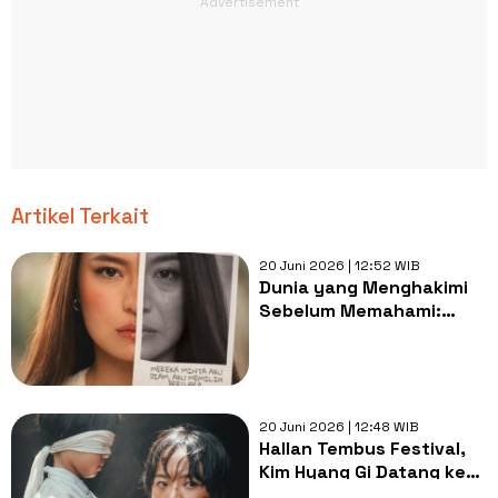
Artikel Terkait
20 Juni 2026 | 12:52 WIB
Dunia yang Menghakimi
Sebelum Memahami:
Pelajaran Berharga dari
Film Saat Aku Bersuara
20 Juni 2026 | 12:48 WIB
Hallan Tembus Festival,
Kim Hyang Gi Datang ke
New York Asian Film