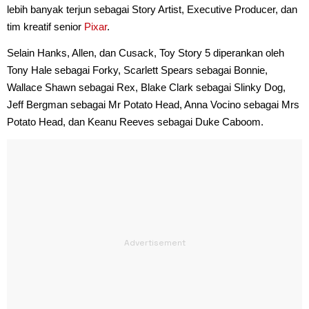
lebih banyak terjun sebagai Story Artist, Executive Producer, dan
tim kreatif senior
Pixar
.
Selain Hanks, Allen, dan Cusack, Toy Story 5 diperankan oleh
Tony Hale sebagai Forky, Scarlett Spears sebagai Bonnie,
Wallace Shawn sebagai Rex, Blake Clark sebagai Slinky Dog,
Jeff Bergman sebagai Mr Potato Head, Anna Vocino sebagai Mrs
Potato Head, dan Keanu Reeves sebagai Duke Caboom.