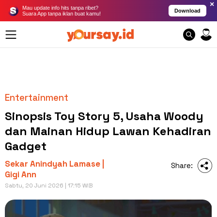
×
Mau update info hits tanpa ribet?
Download
Suara App tanpa iklan buat kamu!
Entertainment
Sinopsis Toy Story 5, Usaha Woody
dan Mainan Hidup Lawan Kehadiran
Gadget
Sekar Anindyah Lamase |
Share:
Gigi Ann
Sabtu, 20 Juni 2026 | 17:15 WIB