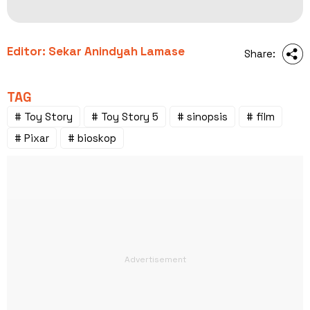
Editor: Sekar Anindyah Lamase
Share:
TAG
# Toy Story
# Toy Story 5
# sinopsis
# film
# Pixar
# bioskop