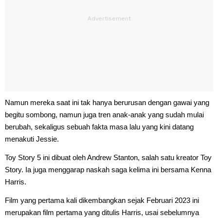
Namun mereka saat ini tak hanya berurusan dengan gawai yang
begitu sombong, namun juga tren anak-anak yang sudah mulai
berubah, sekaligus sebuah fakta masa lalu yang kini datang
menakuti Jessie.
Toy Story 5 ini dibuat oleh Andrew Stanton, salah satu kreator Toy
Story. Ia juga menggarap naskah saga kelima ini bersama Kenna
Harris.
Film yang pertama kali dikembangkan sejak Februari 2023 ini
merupakan film pertama yang ditulis Harris, usai sebelumnya