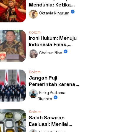
Mendunia: Ketika
Kolaborasi
Oktavia Ningrum
Mengubah Wajah
Kemiren
Kolom
Ironi Hukum: Menuju
Indonesia Emas,
Ternyata Emasnya
Chairun Nisa
Ada di Rumah Febrie!
Kolom
Jangan Puji
Pemerintah karena
Kerja: Mengapa
Rizky Pratama
Publik Begitu Mudah
Riyanto
Terpesona?
Kolom
Salah Sasaran
Evaluasi: Menilai
Program MBG Lewat