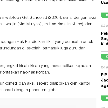
rea, Jepang, Vietnam, dan Peru, dan masuk dalam 10
Usa
B
asi webtoon Get Schooled (2020-), serial dengan aksi
Hwa-jin (Kim Mu-yeol), Im Han-rim (Jin Ki-joo), dan
04 A
Pel
Say
indungan Hak Pendidikan fiktif yang berusaha untuk
Klu
erundungan di sekolah, termasuk juga guru dan
engangkat kisah-kisah yang menampilkan kejadian
04 A
rioritaskan hak-hak korban.
PIP
Jad
 komedi dan aksi, seperti dilaporkan oleh kantor
aga
esonasi dengan penonton global.
B