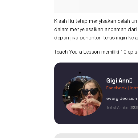
Kisah itu tetap menyisakan celah 
dalam menyelesaikan ancaman dari k
depan jika penonton terus ingin kel
Teach You a Lesson memiliki 10 episo
Gigi Ann
Facebook |
Ins
every decision 
Total Artikel
222