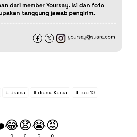
man dari member Yoursay. Isi dan foto
erupakan tanggung jawab pengirim.
yoursay@suara.com
# drama
# drama Korea
# top 10
😂
😧
😭
😡
️
0
0
0
0