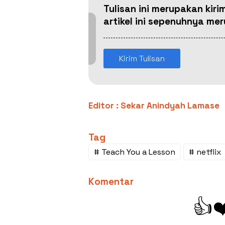
Tulisan ini merupakan kiri
artikel ini sepenuhnya m
Kirim Tulisan
Editor : Sekar Anindyah Lamase
Tag
# Teach You a Lesson
# netflix
Komentar
👍
❤