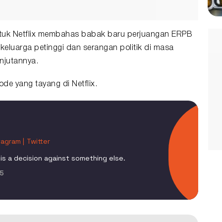
untuk Netflix membahas babak baru perjuangan ERPB
eluarga petinggi dan serangan politik di masa
anjutannya.
de yang tayang di Netflix.
tagram |
Twitter
is a decision against something else.
5