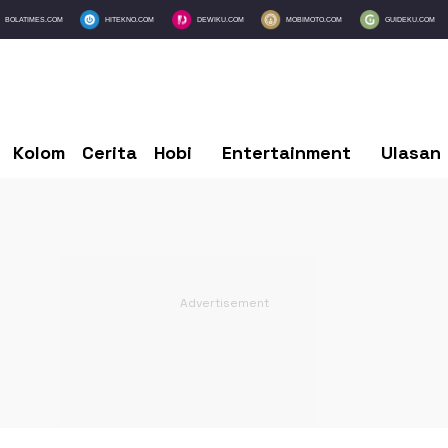
BOLATIMES.COM
HITEKNO.COM
DEWIKU.COM
MOBIMOTO.COM
GUIDEKU.COM
Kolom
Cerita
Hobi
Entertainment
Ulasan