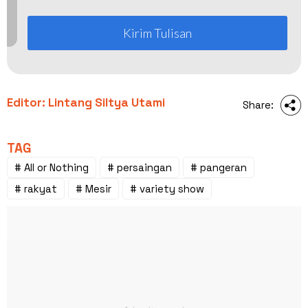
Kirim Tulisan
Editor: Lintang Siltya Utami
Share:
TAG
# All or Nothing
# persaingan
# pangeran
# rakyat
# Mesir
# variety show