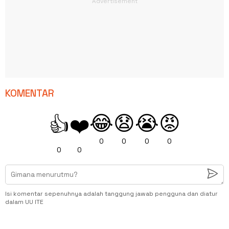
KOMENTAR
😂
😧
😭
😡
👍
❤️
0
0
0
0
0
0
Isi komentar sepenuhnya adalah tanggung jawab pengguna dan diatur
dalam UU ITE