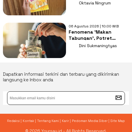
Tentang Harapan yang
Oktavia Ningrum
Nyaris Padam
06 Agustus 2026 | 10:00 WIB
Fenomena 'Makan
Tabungan', Potret
Rapuhnya Ketahanan
Dini Sukmaningtyas
Kelas Menengah
Dapatkan informasi terkini dan terbaru yang dikirimkan
langsung ke Inbox anda
Redaksi |
Kontak |
Tentang Kami |
Karir |
Pedoman Media Siber |
Site Map
© 2026 Yoursay.id - All Rights Reserved.