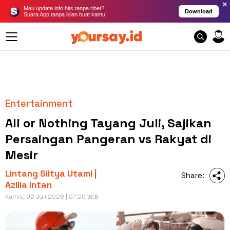
×
Mau update info hits tanpa ribet?
Download
Suara App tanpa iklan buat kamu!
Entertainment
All or Nothing Tayang Juli, Sajikan
Persaingan Pangeran vs Rakyat di
Mesir
Lintang Siltya Utami |
Share:
Azilla Intan
Kamis, 02 Juli 2026 | 07:20 WIB