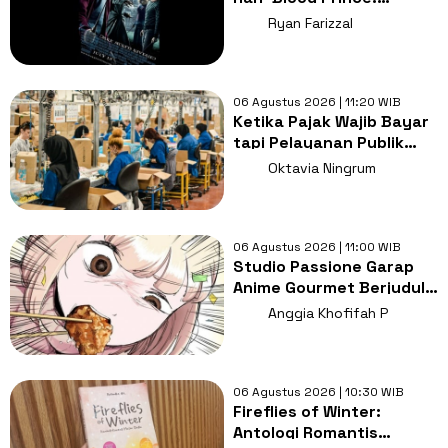
Langkah Awal Pencarian
Ryan Farizzal
Horcruxes!
06 Agustus 2026 | 11:20 WIB
Ketika Pajak Wajib Bayar
tapi Pelayanan Publik
Jalan di Tempat, Di Mana
Oktavia Ningrum
Letak Keadilannya?
06 Agustus 2026 | 11:00 WIB
Studio Passione Garap
Anime Gourmet Berjudul I
Love Dokagui! Mochizuki-
Anggia Khofifah P
san
06 Agustus 2026 | 10:30 WIB
Fireflies of Winter:
Antologi Romantis