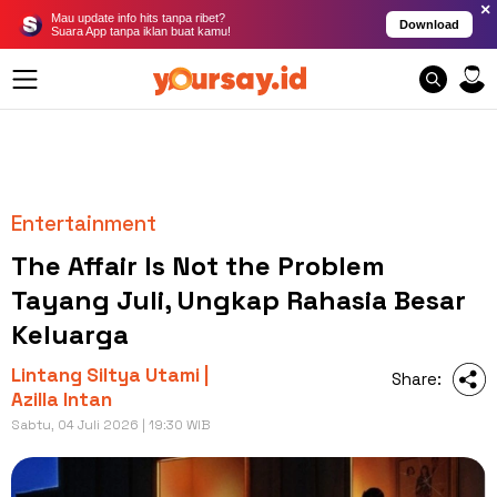
×
Mau update info hits tanpa ribet?
Download
Suara App tanpa iklan buat kamu!
Entertainment
The Affair Is Not the Problem
Tayang Juli, Ungkap Rahasia Besar
Keluarga
Lintang Siltya Utami |
Share:
Azilla Intan
Sabtu, 04 Juli 2026 | 19:30 WIB