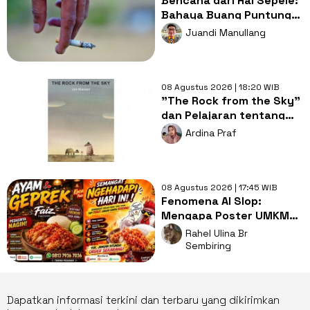
Bencana dari Hal Sepele:
Bahaya Buang Puntung
Rokok Sembarangan di
Juandi Manullang
Musim Kemarau
08 Agustus 2026 | 18:20 WIB
"The Rock from the Sky"
dan Pelajaran tentang
Berani Menghadapi
Ardina Praf
Perubahan
08 Agustus 2026 | 17:45 WIB
Fenomena AI Slop:
Mengapa Poster UMKM
Makin Seragam dan Bikin
Rahel Ulina Br
Kita Bosan?
Sembiring
Dapatkan informasi terkini dan terbaru yang dikirimkan