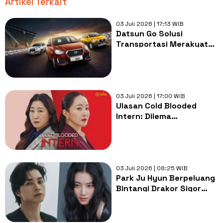
Artikel Terkait
03 Juli 2026 | 17:13 WIB
Datsun Go Solusi
Transportasi Merakyat?
Kencang, Harga Miring,
tapi Begini Catatan dari
Pakar
03 Juli 2026 | 17:00 WIB
Ulasan Cold Blooded
Intern: Dilema
Perempuan antara Karier
dan Keluarga
03 Juli 2026 | 08:25 WIB
Park Ju Hyun Berpeluang
Bintangi Drakor Sigor
Amour Bersama Kim Ji
Hun