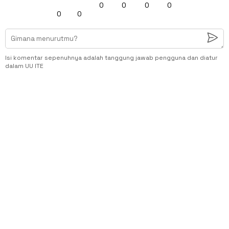
0
0
0
0
0
0
Isi komentar sepenuhnya adalah tanggung jawab pengguna dan diatur
dalam UU ITE