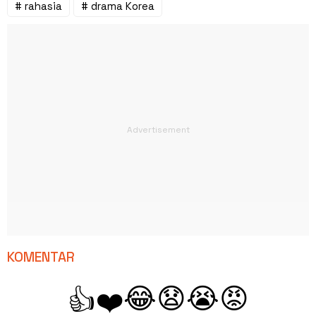
# rahasia
# drama Korea
KOMENTAR
😂
😧
😭
😡
👍
❤️