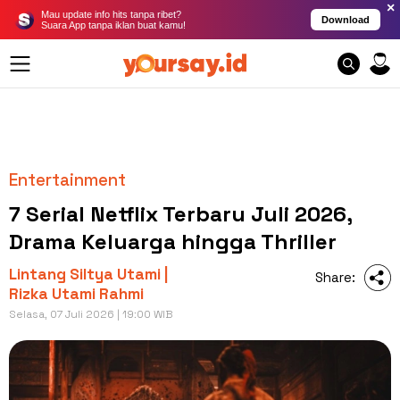
×
Mau update info hits tanpa ribet?
Download
Suara App tanpa iklan buat kamu!
Entertainment
7 Serial Netflix Terbaru Juli 2026,
Drama Keluarga hingga Thriller
Lintang Siltya Utami |
Share:
Rizka Utami Rahmi
Selasa, 07 Juli 2026 | 19:00 WIB