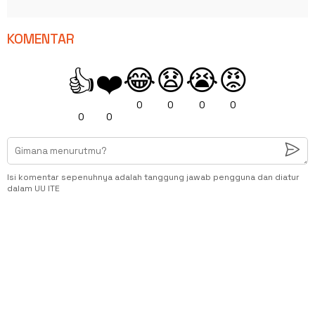
KOMENTAR
😂
😧
😭
😡
👍
❤️
0
0
0
0
0
0
Isi komentar sepenuhnya adalah tanggung jawab pengguna dan diatur
dalam UU ITE