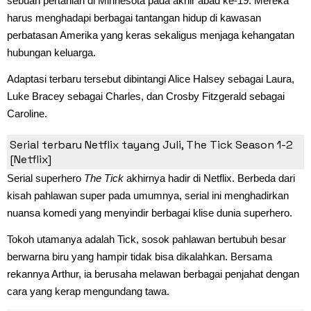
sebuah pertanian di Minnesota pada akhir abad ke-19. Mereka
harus menghadapi berbagai tantangan hidup di kawasan
perbatasan Amerika yang keras sekaligus menjaga kehangatan
hubungan keluarga.
Adaptasi terbaru tersebut dibintangi Alice Halsey sebagai Laura,
Luke Bracey sebagai Charles, dan Crosby Fitzgerald sebagai
Caroline.
3. The Tick Season 1-2 (15 Juli)
Serial terbaru Netflix tayang Juli, The Tick Season 1-2
[Netflix]
Serial superhero
The Tick
akhirnya hadir di Netflix. Berbeda dari
kisah pahlawan super pada umumnya, serial ini menghadirkan
nuansa komedi yang menyindir berbagai klise dunia superhero.
Tokoh utamanya adalah Tick, sosok pahlawan bertubuh besar
berwarna biru yang hampir tidak bisa dikalahkan. Bersama
rekannya Arthur, ia berusaha melawan berbagai penjahat dengan
cara yang kerap mengundang tawa.