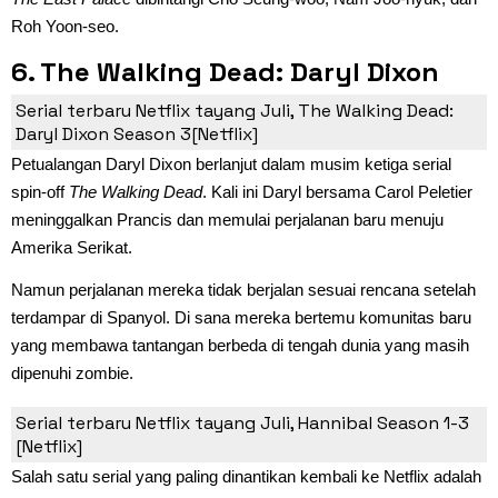
Roh Yoon-seo.
6. The Walking Dead: Daryl Dixon
Season 3 (19 Juli)
Serial terbaru Netflix tayang Juli, The Walking Dead:
Daryl Dixon Season 3[Netflix]
Petualangan Daryl Dixon berlanjut dalam musim ketiga serial
spin-off
The Walking Dead
. Kali ini Daryl bersama Carol Peletier
meninggalkan Prancis dan memulai perjalanan baru menuju
Amerika Serikat.
Namun perjalanan mereka tidak berjalan sesuai rencana setelah
terdampar di Spanyol. Di sana mereka bertemu komunitas baru
yang membawa tantangan berbeda di tengah dunia yang masih
dipenuhi zombie.
7. Hannibal Season 1-3 (27 Juli)
Serial terbaru Netflix tayang Juli, Hannibal Season 1-3
[Netflix]
Salah satu serial yang paling dinantikan kembali ke Netflix adalah