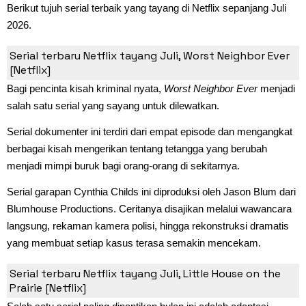
Berikut tujuh serial terbaik yang tayang di Netflix sepanjang Juli
2026.
1. Worst Neighbor Ever (1 Juli)
Serial terbaru Netflix tayang Juli, Worst Neighbor Ever
[Netflix]
Bagi pencinta kisah kriminal nyata,
Worst Neighbor Ever
menjadi
salah satu serial yang sayang untuk dilewatkan.
Serial dokumenter ini terdiri dari empat episode dan mengangkat
berbagai kisah mengerikan tentang tetangga yang berubah
menjadi mimpi buruk bagi orang-orang di sekitarnya.
Serial garapan Cynthia Childs ini diproduksi oleh Jason Blum dari
Blumhouse Productions. Ceritanya disajikan melalui wawancara
langsung, rekaman kamera polisi, hingga rekonstruksi dramatis
yang membuat setiap kasus terasa semakin mencekam.
2. Little House on the Prairie (9 Juli)
Serial terbaru Netflix tayang Juli, Little House on the
Prairie [Netflix]