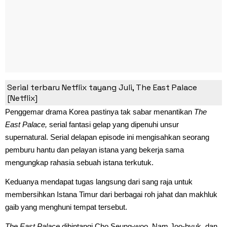
5. The East Palace (17 Juli)
Serial terbaru Netflix tayang Juli, The East Palace
[Netflix]
Penggemar drama Korea pastinya tak sabar menantikan
The
East Palace,
serial fantasi gelap yang dipenuhi unsur
supernatural. Serial delapan episode ini mengisahkan seorang
pemburu hantu dan pelayan istana yang bekerja sama
mengungkap rahasia sebuah istana terkutuk.
Keduanya mendapat tugas langsung dari sang raja untuk
membersihkan Istana Timur dari berbagai roh jahat dan makhluk
gaib yang menghuni tempat tersebut.
The East Palace
dibintangi Cho Seung-woo, Nam Joo-hyuk, dan