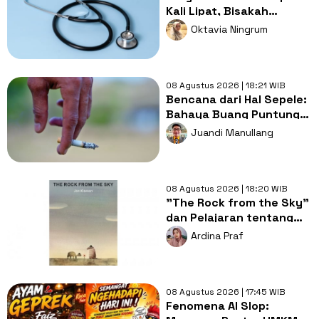
Kali Lipat, Bisakah
Layanan Kesehatan
Oktavia Ningrum
Tetap Murah?
08 Agustus 2026 | 18:21 WIB
Bencana dari Hal Sepele:
Bahaya Buang Puntung
Rokok Sembarangan di
Juandi Manullang
Musim Kemarau
08 Agustus 2026 | 18:20 WIB
"The Rock from the Sky"
dan Pelajaran tentang
Berani Menghadapi
Ardina Praf
Perubahan
08 Agustus 2026 | 17:45 WIB
Fenomena AI Slop: