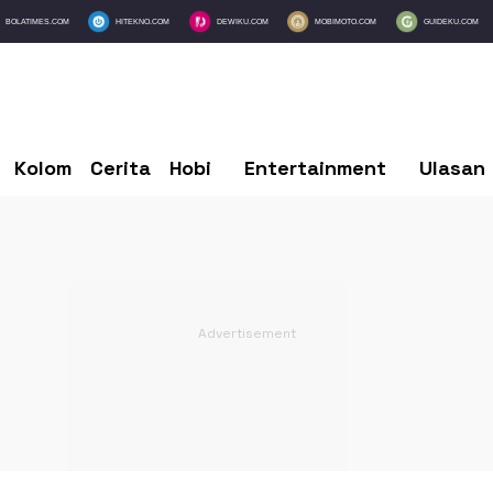
BOLATIMES.COM
HITEKNO.COM
DEWIKU.COM
MOBIMOTO.COM
GUIDEKU.COM
Kolom
Cerita
Hobi
Entertainment
Ulasan