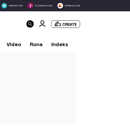
HIMEDIK.COM
IKLANDISINI.COM
SERBADA.COM
Video
Rona
Indeks