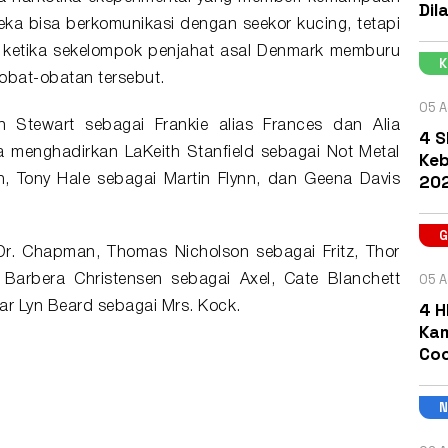
Dil
eka bisa berkomunikasi dengan seekor kucing, tetapi
 ketika sekelompok penjahat asal Denmark memburu
bat-obatan tersebut.
05 A
en Stewart sebagai Frankie alias Frances dan Alia
4 S
ga menghadirkan LaKeith Stanfield sebagai Not Metal
Keb
202
, Tony Hale sebagai Martin Flynn, dan Geena Davis
r. Chapman, Thomas Nicholson sebagai Fritz, Thor
05 A
Barbera Christensen sebagai Axel, Cate Blanchett
4 H
ar Lyn Beard sebagai Mrs. Kock.
Kam
Coc