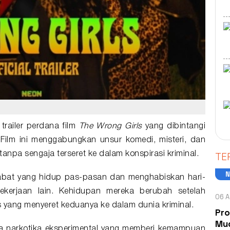
 trailer perdana
film
The Wrong Girls
yang dibintangi
Film ini menggabungkan unsur komedi, misteri, dan
TE
anpa sengaja terseret ke dalam konspirasi kriminal.
habat yang hidup pas-pasan dan menghabiskan hari-
pekerjaan lain. Kehidupan mereka berubah setelah
06 A
s yang menyeret keduanya ke dalam dunia kriminal.
Pro
Mud
ba narkotika eksperimental yang memberi kemampuan