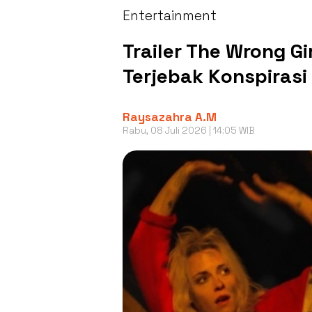
Entertainment
Trailer The Wrong Gir
Terjebak Konspirasi
Raysazahra A.M
Rabu, 08 Juli 2026 | 14:05 WIB