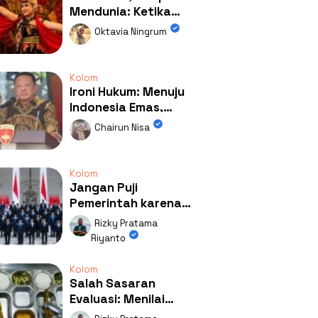
Mendunia: Ketika
Kolaborasi
Oktavia Ningrum
Mengubah Wajah
Kemiren
Kolom
Ironi Hukum: Menuju
Indonesia Emas,
Ternyata Emasnya
Chairun Nisa
Ada di Rumah Febrie!
Kolom
Jangan Puji
Pemerintah karena
Kerja: Mengapa
Rizky Pratama
Publik Begitu Mudah
Riyanto
Terpesona?
Kolom
Salah Sasaran
Evaluasi: Menilai
Program MBG Lewat