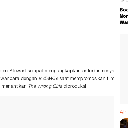
06 A
Boc
Nor
Wa
risten Stewart sempat mengungkapkan antusiasmenya
wawancara dengan
IndieWire
saat mempromosikan film
a menantikan
The Wrong Girls
diproduksi.
AR