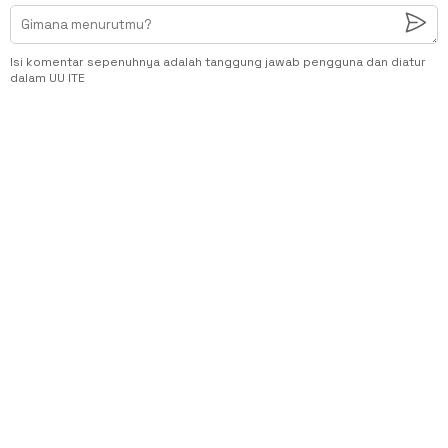
Isi komentar sepenuhnya adalah tanggung jawab pengguna dan diatur
dalam UU ITE