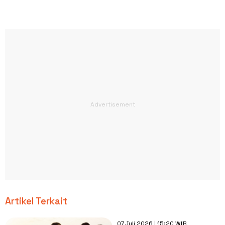
Artikel Terkait
07 Juli 2026 | 15:20 WIB