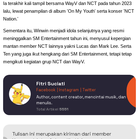
Ia terakhir kali tampil bersama WayV dan NCT pada tahun 2023
lalu, lewat penampilan di album 'On My Youth' serta konser 'NCT
Nation.'
Sementara itu, Winwin menjadi idola selanjutnya yang resmi
meninggalkan SM Entertainment tahun ini, menyusul kepergian
mantan member NCT lainnya yakni Lucas dan Mark Lee. Serta
Ten yang juga ikut hengkang dari SM Entertainment, tetapi tetap
mengikuti kegiatan grup NCT dan WayV.
Fitri Suciati
Facebook
| Instagram
| Twitter
Author, content creator, mencintai musik, dan
menulis.
Total Artikel
5551
Tulisan ini merupakan kiriman dari member