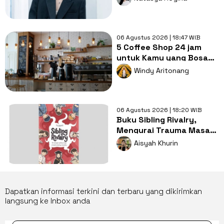
06 Agustus 2026 | 18:47 WIB
5 Coffee Shop 24 jam
untuk Kamu yang Bosan
Nugas di Kos
Windy Aritonang
06 Agustus 2026 | 18:20 WIB
Buku Sibling Rivalry,
Mengurai Trauma Masa
Kecil dan Persaingan
Aisyah Khurin
Antarsaudara
Dapatkan informasi terkini dan terbaru yang dikirimkan
langsung ke Inbox anda