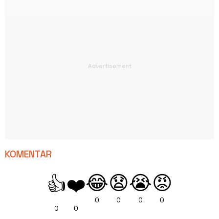
KOMENTAR
😂
😧
😭
😡
👍
❤️
0
0
0
0
0
0