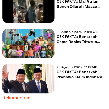
CEK FAKTA: Mal Atrium
Senen Dijarah Massa
saat Aksi Demo 28-29
Agustus 2025
28 Agustus 2025 | 21:20 WIB
CEK FAKTA: Benarkah
Game Roblox Ditutup
Permanen Mulai
September 2025?
28 Agustus 2025 | 17:19 WIB
CEK FAKTA: Benarkah
Prabowo Klaim Indonesia
Siap Perang Lawan
Malaysia Demi Blok
Ambalat?
Rekomendasi