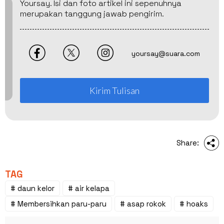
Yoursay. Isi dan foto artikel ini sepenuhnya
merupakan tanggung jawab pengirim.
yoursay@suara.com
Kirim Tulisan
Share:
TAG
# daun kelor
# air kelapa
# Membersihkan paru-paru
# asap rokok
# hoaks