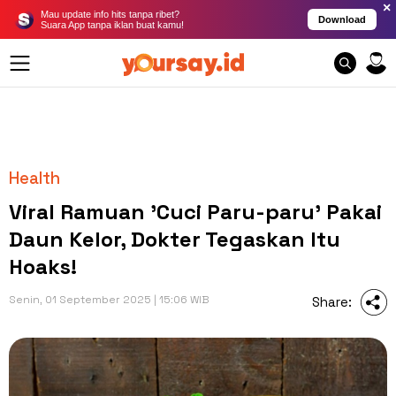
×
Mau update info hits tanpa ribet?
Download
Suara App tanpa iklan buat kamu!
Health
Viral Ramuan 'Cuci Paru-paru' Pakai
Daun Kelor, Dokter Tegaskan Itu
Hoaks!
Senin, 01 September 2025 | 15:06 WIB
Share: