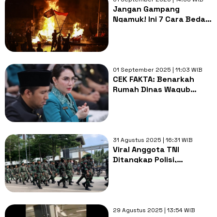
Jangan Gampang
Ngamuk! Ini 7 Cara Bedain
Demo Asli atau Cuma
Kedok Provokator yang
Bikin Rugi
01 September 2025 | 11:03 WIB
CEK FAKTA: Benarkah
Rumah Dinas Wagub
Jatim Emil Dardak Dibakar
dan Dijarah Massa?
31 Agustus 2025 | 16:31 WIB
Viral Anggota TNI
Ditangkap Polisi,
Kapuspen: 'Tidak Ada, Itu
Menyesatkan!'
29 Agustus 2025 | 13:54 WIB