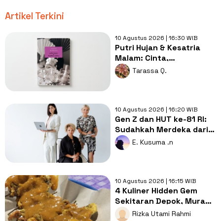
Artikel Terkini
10 Agustus 2026 | 16:30 WIB
Putri Hujan & Kesatria
Malam: Cinta,
Pengorbanan, dan
Tarassa Q.
Rahasia Keluarga
Hanafiah
10 Agustus 2026 | 16:20 WIB
Gen Z dan HUT ke-81 RI:
Sudahkah Merdeka dari
Tekanan Selalu Terlihat
E. Kusuma .n
Sukses?
10 Agustus 2026 | 16:15 WIB
4 Kuliner Hidden Gem
Sekitaran Depok, Murah,
Enak, dan Bikin Ketagihan
Rizka Utami Rahmi